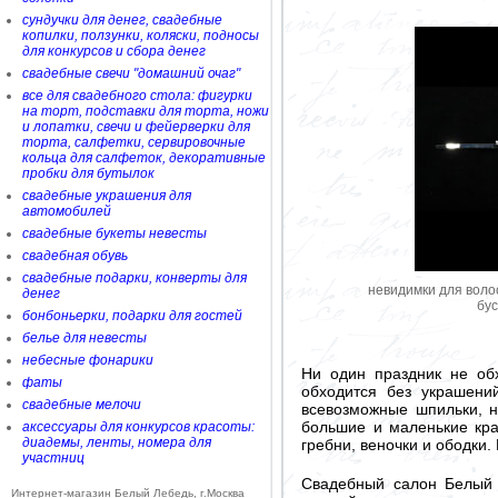
сундучки для денег, свадебные
копилки, ползунки, коляски, подносы
для конкурсов и сбора денег
свадебные свечи "домашний очаг"
все для свадебного стола: фигурки
на торт, подставки для торта, ножи
и лопатки, свечи и фейерверки для
торта, салфетки, сервировочные
кольца для салфеток, декоративные
пробки для бутылок
свадебные украшения для
автомобилей
свадебные букеты невесты
свадебная обувь
свадебные подарки, конверты для
невидимки для волос
денег
бу
бонбоньерки, подарки для гостей
белье для невесты
небесные фонарики
Ни один праздник не обх
фаты
обходится без украшени
свадебные мелочи
всевозможные шпильки, н
большие и маленькие кра
аксессуары для конкурсов красоты:
диадемы, ленты, номера для
гребни, веночки и ободки. 
участниц
Свадебный салон Белый 
Интернет-магазин Белый Лебедь, г.Москва