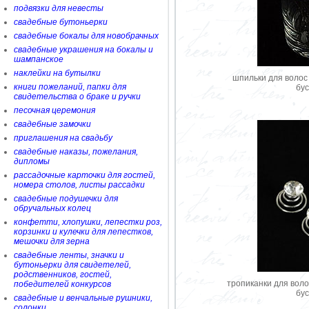
подвязки для невесты
свадебные бутоньерки
свадебные бокалы для новобрачных
свадебные украшения на бокалы и
шампанское
наклейки на бутылки
шпильки для волос 
книги пожеланий, папки для
бу
свидетельства о браке и ручки
песочная церемония
свадебные замочки
приглашения на свадьбу
свадебные наказы, пожелания,
дипломы
рассадочные карточки для гостей,
номера столов, листы рассадки
свадебные подушечки для
обручальных колец
конфетти, хлопушки, лепестки роз,
корзинки и кулечки для лепестков,
мешочки для зерна
свадебные ленты, значки и
бутоньерки для свидетелей,
родственников, гостей,
тропиканки для воло
победителей конкурсов
бу
свадебные и венчальные рушники,
солонки