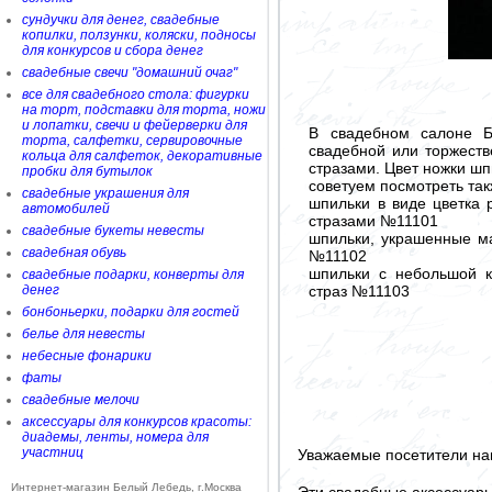
сундучки для денег, свадебные
копилки, ползунки, коляски, подносы
для конкурсов и сбора денег
свадебные свечи "домашний очаг"
все для свадебного стола: фигурки
на торт, подставки для торта, ножи
и лопатки, свечи и фейерверки для
В свадебном салоне Б
торта, салфетки, сервировочные
свадебной или торжеств
кольца для салфеток, декоративные
стразами. Цвет ножки шпи
пробки для бутылок
советуем посмотреть так
свадебные украшения для
шпильки в виде цветка 
автомобилей
стразами №11101
свадебные букеты невесты
шпильки, украшенные м
свадебная обувь
№11102
шпильки с небольшой к
свадебные подарки, конверты для
страз №11103
денег
бонбоньерки, подарки для гостей
белье для невесты
небесные фонарики
фаты
свадебные мелочи
аксессуары для конкурсов красоты:
диадемы, ленты, номера для
участниц
Уважаемые посетители на
Интернет-магазин Белый Лебедь, г.Москва