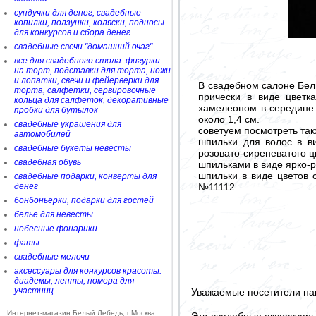
сундучки для денег, свадебные
копилки, ползунки, коляски, подносы
для конкурсов и сбора денег
свадебные свечи "домашний очаг"
все для свадебного стола: фигурки
на торт, подставки для торта, ножи
и лопатки, свечи и фейерверки для
В свадебном салоне Бе
торта, салфетки, сервировочные
прически в виде цветк
кольца для салфеток, декоративные
хамелеоном в середине.
пробки для бутылок
около 1,4 см.
свадебные украшения для
советуем посмотреть так
автомобилей
шпильки для волос в в
свадебные букеты невесты
розовато-сиреневатого 
свадебная обувь
шпильками в виде ярко-р
шпильки в виде цветов 
свадебные подарки, конверты для
№11112
денег
бонбоньерки, подарки для гостей
белье для невесты
небесные фонарики
фаты
свадебные мелочи
аксессуары для конкурсов красоты:
диадемы, ленты, номера для
участниц
Уважаемые посетители на
Интернет-магазин Белый Лебедь, г.Москва