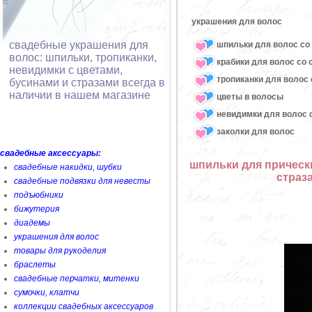
украшения для волос
свадебные украшения для
шпильки для волос со 
волос: шпильки, тропиканки,
крабики для волос со 
невидимки с цветами,
тропиканки для волос 
бусинами и стразами всегда в
наличии в нашем магазине
цветы в волосы
невидимки для волос с
заколки для волос
свадебные аксессуары:
шпильки для прически
свадебные накидки, шубки
страз
свадебные подвязки для невесты
подъюбники
бижутерия
диадемы
украшения для волос
товары для рукоделия
браслеты
свадебные перчатки, митенки
сумочки, клатчи
коллекции свадебных аксессуаров