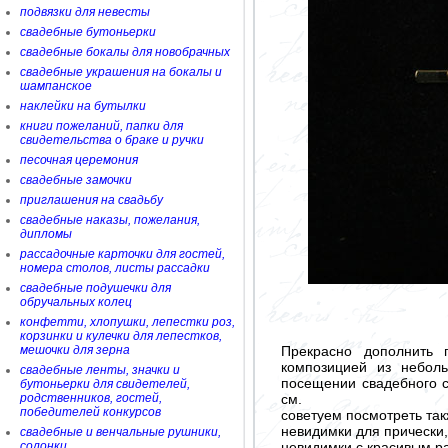
подвязки для невесты
свадебные бутоньерки
свадебные бокалы для новобрачных
свадебные украшения на бокалы и
шампанское
наклейки на бутылки
книги пожеланий, папки для
свидетельства о браке и ручки
песочная церемония
свадебные замочки
приглашения на свадьбу
свадебные наказы, пожелания,
дипломы
рассадочные карточки для гостей,
номера столов, листы рассадки
свадебные подушечки для
обручальных колец
конфетти, хлопушки, лепестки роз,
корзинки и кулечки для лепестков,
Прекрасно дополнить 
мешочки для зерна
композицией из небол
свадебные ленты, значки и
посещении свадебного с
бутоньерки для свидетелей,
см.
родственников, гостей,
победителей конкурсов
советуем посмотреть так
невидимки для прически
свадебные и венчальные рушники,
невидимки с красивым р
солонки