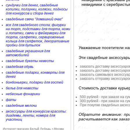
невидимки с серебрист
сундучки для денег, свадебные
копилки, ползунки, коляски, подносы
для конкурсов и сбора денег
свадебные свечи "домашний очаг"
все для свадебного стола: фигурки
на торт, подставки для торта, ножи
и лопатки, свечи и фейерверки для
торта, салфетки, сервировочные
кольца для салфеток, декоративные
пробки для бутылок
Уважаемые посетители на
свадебные украшения для
автомобилей
Эти свадебные аксессуар
свадебные букеты невесты
заказать доставку аксессуаро
свадебная обувь
заказать доставку аксессуаро
свадебные подарки, конверты для
заказать самовывоз аксессуа
денег
заказать отправку аксессуар
бонбоньерки, подарки для гостей
Стоимость доставки курье
белье для невесты
небесные фонарики
500 рублей - при заказе на су
фаты
300 рублей - при заказе на су
При покупке свадебных аксесс
свадебные мелочи
аксессуары для конкурсов красоты:
Обратите внимание: при
диадемы, ленты, номера для
расчитывается как заказ
участниц
Интернет-магазин Белый Лебедь, г.Москва