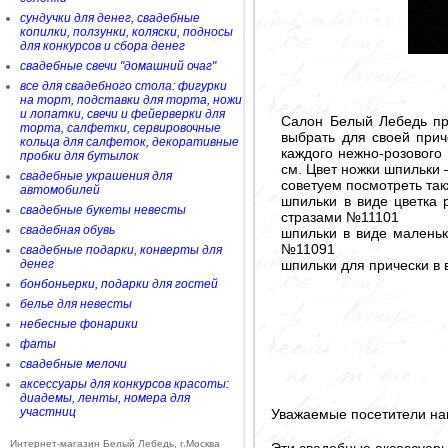
сундучки для денег, свадебные
копилки, ползунки, коляски, подносы
для конкурсов и сбора денег
свадебные свечи "домашний очаг"
все для свадебного стола: фигурки
на торт, подставки для торта, ножи
и лопатки, свечи и фейерверки для
Салон Белый Лебедь пр
торта, салфетки, сервировочные
выбрать для своей прич
кольца для салфеток, декоративные
каждого нежно-розового 
пробки для бутылок
см. Цвет ножки шпильки 
свадебные украшения для
советуем посмотреть так
автомобилей
шпильки в виде цветка 
свадебные букеты невесты
стразами №11101
свадебная обувь
шпильки в виде маленьк
№11091
свадебные подарки, конверты для
шпильки для прически в
денег
бонбоньерки, подарки для гостей
белье для невесты
небесные фонарики
фаты
свадебные мелочи
аксессуары для конкурсов красоты:
диадемы, ленты, номера для
участниц
Уважаемые посетители на
Интернет-магазин Белый Лебедь, г.Москва