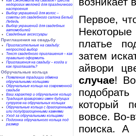
возникает 
Как сэкономить на свадьбе? Шесть
недорогих мелочей для праздничного
настроения
Выбор украшений для волос –
Первое, чт
советы от свадебного салона Белый
Лебедь
Выбор украшений для свадебных
Некоторые
автомобилей
Свадебные аксессуары
Приглашения на свадьбу
платье по
Пригласительные на свадьбу:
непростой выбор
затем иска
Текст свадебного приглашения – как
правильно оформить
Приглашения на свадьбу – когда и
айвори цв
как приглашать?
Обручальные кольца
случае
! В
Появление традиции обмена
обручальными кольцами
Обручальные кольца на современной
подобрать
свадьбе
Ваш характер и обручальное кольцо
Традиция гравировки имен будущих
который п
супругов на обручальных кольцах
Обручальные кольца с драгоценными
или полудрагоценными камнями
вовсе. Во-
Уход за обручальными кольцами
Подгонка обручального кольца под
размер
поиска. А