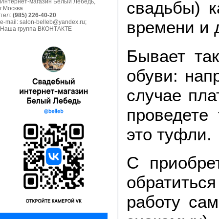
Интернет-магазин Белый Лебедь,
свадьбы) к
г.Москва
тел:
(985) 226-40-20
времени и д
e-mail: salon-belleb@yandex.ru;
Наша группа ВКОНТАКТЕ
Бывает так
обуви: нап
случае пла
проведете
это туфли.
С приобре
обратиться
работу сам