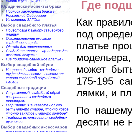
Где под
Выбор спутника жизни
Юридические аспекты брака
Порядок заключения брака в
Российской Федерации
Как правил
Из истории ЗАГСов
Выбор свадебного платья
под опреде
Подготовка к выбору свадебного
платья
О возникновении русского
платье про
свадебного наряда
Одежда для приглашенных
Свадебное платье - vip-подарок для
модельера,
любимой девушки
Где подшить свадебное платье?
Выбор свадебной обуви
может быть
Непростой выбор - свадебные
туфли для невесты – советы от
175-195 са
салона свадебной обуви Белый
Лебедь
Свадебные традиции
лямки, и пл
Современный свадебный обряд -
возвращение к свадебным
традициям
О примете: "На невесте должно
По нашему
быть что-то старое, что-то новое,
что-то занятое и что-то голубое"
Традиция использования свадебных
десяти не 
рушников
Выбор свадебных аксессуаров