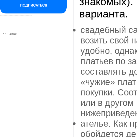
знакомых)
варианта.
--------------------------
свадебный са
*-*-* 4box
возить свой н
удобно, одна
платьев по з
составлять д
«чужие» плат
покупки. Соот
или в другом
нижеприведе
ателье. Как п
обойдется де