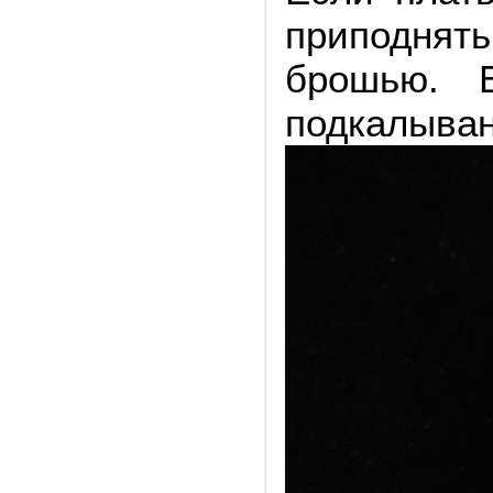
приподня
брошью
. 
подкалыва