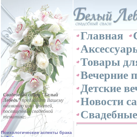
Главная
Аксессуар
Товары дл
Вечерние 
Детские ве
Свадебный салон "Белый
Новости с
Лебедь"
предлагает Вашему
вниманию цикл статей,
Свадебные
посвященных свадебной
тематике:
Психологические аспекты брака