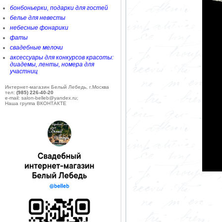
бонбоньерки, подарки для гостей
белье для невесты
небесные фонарики
фаты
свадебные мелочи
аксессуары для конкурсов красоты:
диадемы, ленты, номера для
участниц
Интернет-магазин Белый Лебедь, г.Москва
тел:
(985) 226-40-20
e-mail: salon-belleb@yandex.ru;
Наша группа ВКОНТАКТЕ