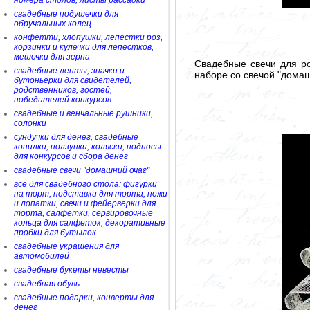
номера столов, листы рассадки
свадебные подушечки для
обручальных колец
конфетти, хлопушки, лепестки роз,
корзинки и кулечки для лепестков,
мешочки для зерна
Свадебные свечи для ро
свадебные ленты, значки и
наборе со свечой "домашн
бутоньерки для свидетелей,
родственников, гостей,
победителей конкурсов
свадебные и венчальные рушники,
солонки
сундучки для денег, свадебные
копилки, ползунки, коляски, подносы
для конкурсов и сбора денег
свадебные свечи "домашний очаг"
все для свадебного стола: фигурки
на торт, подставки для торта, ножи
и лопатки, свечи и фейерверки для
торта, салфетки, сервировочные
кольца для салфеток, декоративные
пробки для бутылок
свадебные украшения для
автомобилей
свадебные букеты невесты
свадебная обувь
свадебные подарки, конверты для
денег