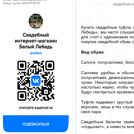
Наша группа ВКОНТАКТЕ
свадебная о
Купить свадебные туфли, 
Лебедь», мы часто слышим
для стоп с одинаковым п
покупка свадебной обувь 
Вид обуви
Сапоги, полусапожки, бос
Сапожки удобны и обычно
полусапожек демисезонны
чулки. Некоторые опасаю
настолько жарко, чтобы ч
будут смотреться кружевн
Туфли надевают круглый 
впрочем, лишь в тех случ
своя пара.
Свадебные балетки также
«отдыхает», а невеста мо
--------------------------