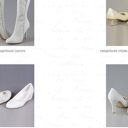
адебные сапоги
cвадебная обувь