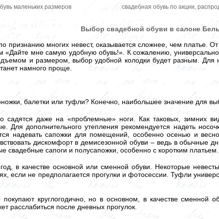
бувь маленьких размеров
свадебная обувь по акции, распро
Выбор свадебной обуви в салоне Бел
по признанию многих невест, оказывается сложнее, чем платье. О
 «Дайте мне самую удобную обувь!». К сожалению, универсальног
одъемом и размером, выбор удобной колодки будет разным. Для 
станет намного проще.
оножки, балетки или туфли? Конечно, наибольшее значение для вы
 садятся даже на «проблемные» ноги. Как таковых, зимних вид
е. Для дополнительного утепления рекомендуется надеть носочк
тся надевать сапожки для помещений, особенно осенью и весно
увствовать дискомфорт в демисезонной обуви – ведь в обычные дн
ые свадебные сапоги и полусапожки, особенно с коротким платьем.
год, в качестве основной или сменной обуви. Некоторые невес
аях, если не предполагается прогулки и фотосессии. Туфли униве
 покупают круглогодично, но в основном, в качестве сменной об
жет расслабиться после дневных прогулок.