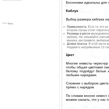
Босоножки идеальны для «
Каблук
Выбор размера каблука на
*-*-* 4box
Привычность
. Есть те, кто 
втором случае стоит обратить
Разница в росте
молодоженов,
каблука. Не забывайте учитыв
жениха, как правило, выбирают
Длина платья
. В этой части
Надевать непривычные 12-сан
Цвет
Многие невесты чересчур 
чтобы общая цветовая гам
белому подойдут белые и
любыми нарядами.
Сложнее с выбором цвета 
прямо с нарядом.
По словам многих невест,
можем сказать, что у нас 