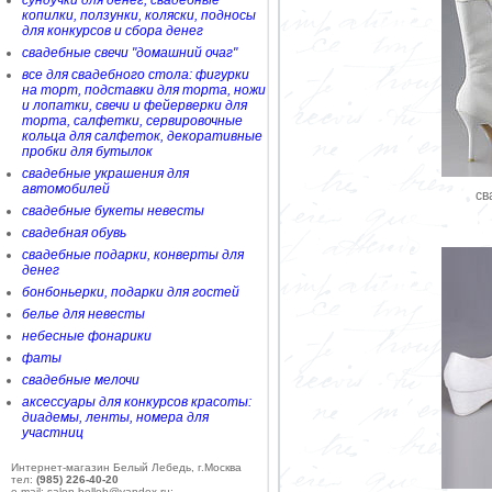
сундучки для денег, свадебные
копилки, ползунки, коляски, подносы
для конкурсов и сбора денег
свадебные свечи "домашний очаг"
все для свадебного стола: фигурки
на торт, подставки для торта, ножи
и лопатки, свечи и фейерверки для
торта, салфетки, сервировочные
кольца для салфеток, декоративные
пробки для бутылок
свадебные украшения для
автомобилей
cв
свадебные букеты невесты
свадебная обувь
свадебные подарки, конверты для
денег
бонбоньерки, подарки для гостей
белье для невесты
небесные фонарики
фаты
свадебные мелочи
аксессуары для конкурсов красоты:
диадемы, ленты, номера для
участниц
Интернет-магазин Белый Лебедь, г.Москва
тел:
(985) 226-40-20
e-mail: salon-belleb@yandex.ru;