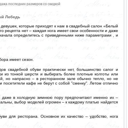
дажа последних размеров со скидкой
ый Лебедь
т девушек, которые приходят к нам в свадебный салон «Белый
о рецепта нет – каждая нога имеет свои особенности и даже
начала определитесь с приведенными ниже параметрами , и
бора имеет сезон.
ов свадебной обуви практически нет, большинство сапог и
и из тонкой шерсти и выбирать более плотные колготы или
й, но напрасно – в ресторанном зале обычно тепло, но не
и посетители кафе не берут с собой "сменку". Летом отлично
ты даже в холодную зимнюю пору предпочитают именно их –
рсальны, выбор моделей огромен – к каждому платью найдется
уви для ресторана. Основное их качество – удобство, нога