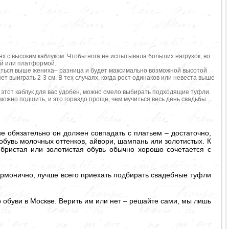
флях с высоким каблуком. Чтобы нога не испытывала больших нагрузок, во
кой или платформой.
заться выше жениха– разница и будет максимально возможной высотой
 выиграть 2-3 см. В тех случаях, когда рост одинаков или невеста выше
и этот каблук для вас удобен, можно смело выбирать подходящие туфли.
ожно подшить, и это гораздо проще, чем мучиться весь день свадьбы.
е обязательно он должен совпадать с платьем – достаточно,
обувь молочных оттенков, айвори, шампань или золотистых. К
бристая или золотистая обувь обычно хорошо сочетается с
армонично, лучше всего приехать подбирать свадебные туфли
обуви в Москве. Верить им или нет – решайте сами, мы лишь