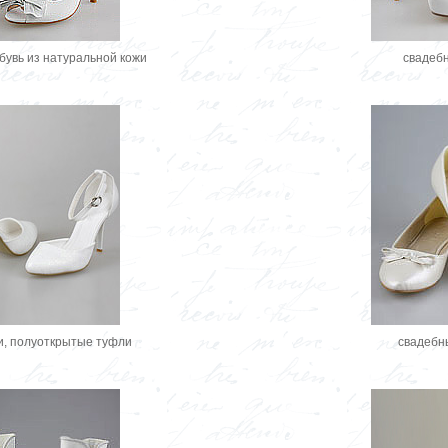
бувь из натуральной кожи
cвадеб
и, полуоткрытые туфли
cвадебн