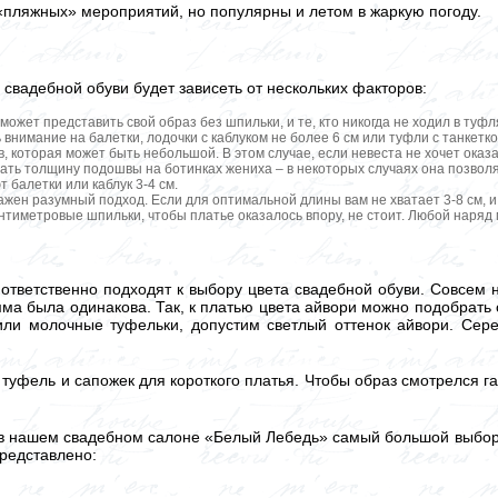
пляжных» мероприятий, но популярны и летом в жаркую погоду.
 свадебной обуви будет зависеть от нескольких факторов:
не может представить свой образ без шпильки, и те, кто никогда не ходил в ту
 внимание на балетки, лодочки с каблуком не более 6 см или туфли с танкет
 которая может быть небольшой. В этом случае, если невеста не хочет ока
ать толщину подошвы на ботинках жениха – в некоторых случаях она позволяет
 балетки или каблук 3-4 см.
 важен разумный подход. Если для оптимальной длины вам не хватает 3-8 см, 
тиметровые шпильки, чтобы платье оказалось впору, не стоит. Любой наряд м
ответственно подходят к выбору цвета свадебной обуви. Совсем н
ма была одинакова. Так, к платью цвета айвори можно подобрать 
ли молочные туфельки, допустим светлый оттенок айвори. Сере
туфель и сапожек для короткого платья. Чтобы образ смотрелся г
 в нашем свадебном салоне «Белый Лебедь» самый большой выбор 
представлено: