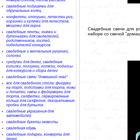
номера столов, листы рассадки
свадебные подушечки для
обручальных колец
конфетти, хлопушки, лепестки роз,
корзинки и кулечки для лепестков,
мешочки для зерна
Свадебные свечи для ро
свадебные ленты, значки и
наборе со свечой "домашн
бутоньерки для свидетелей,
родственников, гостей,
победителей конкурсов
свадебные и венчальные рушники,
солонки
сундучки для денег, свадебные
копилки, ползунки, коляски, подносы
для конкурсов и сбора денег
свадебные свечи "домашний очаг"
все для свадебного стола: фигурки
на торт, подставки для торта, ножи
и лопатки, свечи и фейерверки для
торта, салфетки, сервировочные
кольца для салфеток, декоративные
пробки для бутылок
свадебные украшения для
автомобилей
свадебные букеты невесты
свадебная обувь
свадебные подарки, конверты для
денег