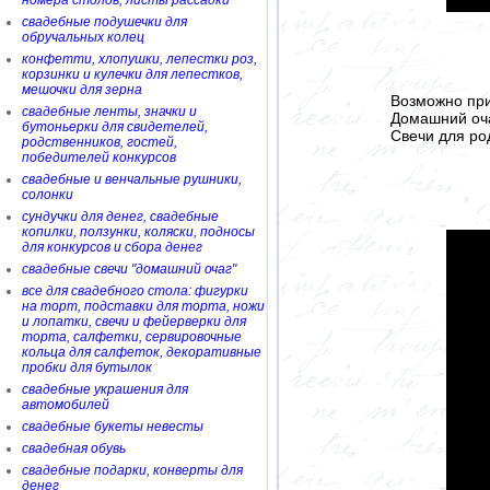
номера столов, листы рассадки
свадебные подушечки для
обручальных колец
конфетти, хлопушки, лепестки роз,
корзинки и кулечки для лепестков,
мешочки для зерна
Возможно при
свадебные ленты, значки и
Домашний очаг
бутоньерки для свидетелей,
Свечи для род
родственников, гостей,
победителей конкурсов
свадебные и венчальные рушники,
солонки
сундучки для денег, свадебные
копилки, ползунки, коляски, подносы
для конкурсов и сбора денег
свадебные свечи "домашний очаг"
все для свадебного стола: фигурки
на торт, подставки для торта, ножи
и лопатки, свечи и фейерверки для
торта, салфетки, сервировочные
кольца для салфеток, декоративные
пробки для бутылок
свадебные украшения для
автомобилей
свадебные букеты невесты
свадебная обувь
свадебные подарки, конверты для
денег