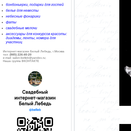
бонбоньерки, подарки для гостей
белье для невесты
небесные фонарики
фаты
свадебные мелочи
аксессуары для конкурсов красоты:
диадемы, ленты, номера для
участниц
Интернет-магазин Белый Лебедь, г.Москва
тел:
(985) 226-40-20
e-mail: salon-belleb@yandex.ru;
Наша группа ВКОНТАКТЕ