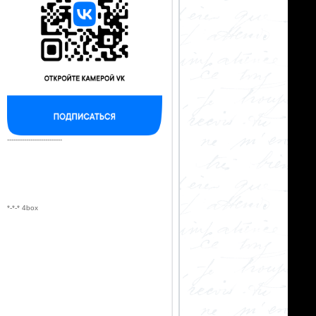
--------------------------
*-*-* 4box