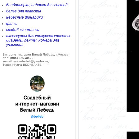
бонбоньерки, подарки для гостей
белье для невесты
небесные фонарики
фаты
свадебные мелочи
аксессуары для конкурсов красоты:
диадемы, ленты, номера для
участниц
Интернет-магазин Белый Лебедь, г.Москва
тел:
(985) 226-40-20
e-mail: salon-belleb@yandex.ru;
Наша группа ВКОНТАКТЕ