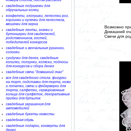
номера столов, листы рассадки
свадебные подушечки для
обручальных колец
конфетти, хлопушки, лепестки роз,
корзинки и кулечки для лепестков,
мешочки для зерна
Возможно при
свадебные ленты, значки и
Домашний очаг
бутоньерки для свидетелей,
Свечи для род
родственников, гостей,
победителей конкурсов
свадебные и венчальные рушники,
солонки
сундучки для денег, свадебные
копилки, ползунки, коляски, подносы
для конкурсов и сбора денег
свадебные свечи "домашний очаг"
все для свадебного стола: фигурки
на торт, подставки для торта, ножи
и лопатки, свечи и фейерверки для
торта, салфетки, сервировочные
кольца для салфеток, декоративные
пробки для бутылок
свадебные украшения для
автомобилей
свадебные букеты невесты
свадебная обувь
свадебные подарки, конверты для
денег