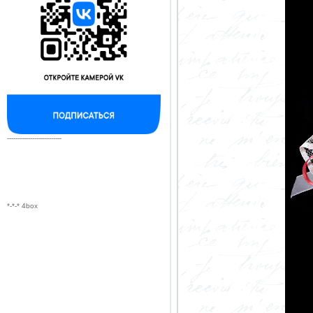
--------------------------
*-*-* 4box