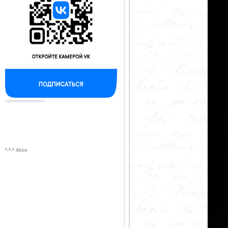
--------------------------
*-*-* 4box