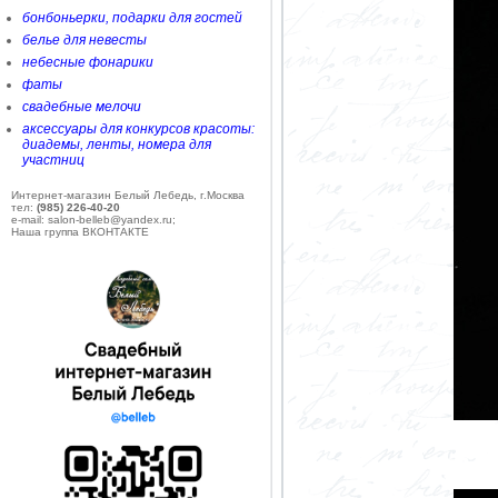
бонбоньерки, подарки для гостей
белье для невесты
небесные фонарики
фаты
свадебные мелочи
аксессуары для конкурсов красоты:
диадемы, ленты, номера для
участниц
Интернет-магазин Белый Лебедь, г.Москва
тел:
(985) 226-40-20
e-mail: salon-belleb@yandex.ru;
Наша группа ВКОНТАКТЕ