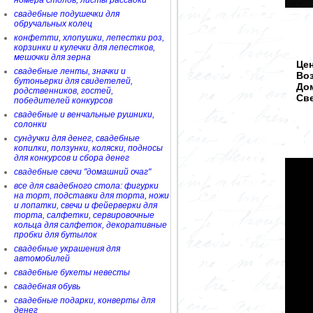
номера столов, листы рассадки
свадебные подушечки для
обручальных колец
конфетти, хлопушки, лепестки роз,
корзинки и кулечки для лепестков,
мешочки для зерна
Цен
свадебные ленты, значки и
Во
бутоньерки для свидетелей,
Дом
родственников, гостей,
Све
победителей конкурсов
свадебные и венчальные рушники,
солонки
сундучки для денег, свадебные
копилки, ползунки, коляски, подносы
для конкурсов и сбора денег
свадебные свечи "домашний очаг"
все для свадебного стола: фигурки
на торт, подставки для торта, ножи
и лопатки, свечи и фейерверки для
торта, салфетки, сервировочные
кольца для салфеток, декоративные
пробки для бутылок
свадебные украшения для
автомобилей
свадебные букеты невесты
свадебная обувь
свадебные подарки, конверты для
денег