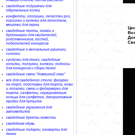
номера столов, листы рассадки
свадебные подушечки для
обручальных колец
конфетти, хлопушки, лепестки роз,
корзинки и кулечки для лепестков,
мешочки для зерна
Цен
свадебные ленты, значки и
Во
бутоньерки для свидетелей,
Дом
родственников, гостей,
Све
победителей конкурсов
свадебные и венчальные рушники,
солонки
сундучки для денег, свадебные
копилки, ползунки, коляски, подносы
для конкурсов и сбора денег
свадебные свечи "домашний очаг"
все для свадебного стола: фигурки
на торт, подставки для торта, ножи
и лопатки, свечи и фейерверки для
торта, салфетки, сервировочные
кольца для салфеток, декоративные
пробки для бутылок
свадебные украшения для
автомобилей
свадебные букеты невесты
свадебная обувь
свадебные подарки, конверты для
денег