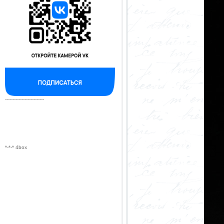
--------------------------
*-*-* 4box