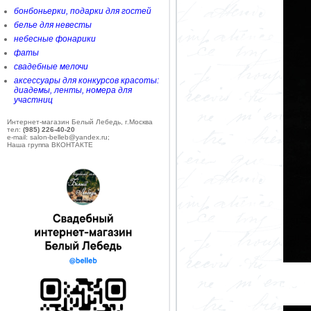
бонбоньерки, подарки для гостей
белье для невесты
небесные фонарики
фаты
свадебные мелочи
аксессуары для конкурсов красоты:
диадемы, ленты, номера для
участниц
Интернет-магазин Белый Лебедь, г.Москва
тел:
(985) 226-40-20
e-mail: salon-belleb@yandex.ru;
Наша группа ВКОНТАКТЕ