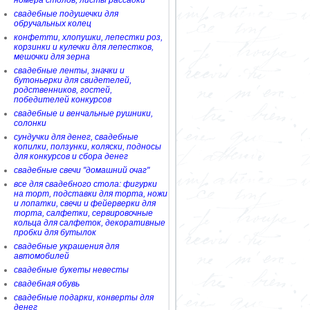
номера столов, листы рассадки
свадебные подушечки для
обручальных колец
конфетти, хлопушки, лепестки роз,
корзинки и кулечки для лепестков,
мешочки для зерна
свадебные ленты, значки и
бутоньерки для свидетелей,
родственников, гостей,
победителей конкурсов
свадебные и венчальные рушники,
солонки
сундучки для денег, свадебные
копилки, ползунки, коляски, подносы
для конкурсов и сбора денег
свадебные свечи "домашний очаг"
все для свадебного стола: фигурки
на торт, подставки для торта, ножи
и лопатки, свечи и фейерверки для
торта, салфетки, сервировочные
кольца для салфеток, декоративные
пробки для бутылок
свадебные украшения для
автомобилей
свадебные букеты невесты
свадебная обувь
свадебные подарки, конверты для
денег