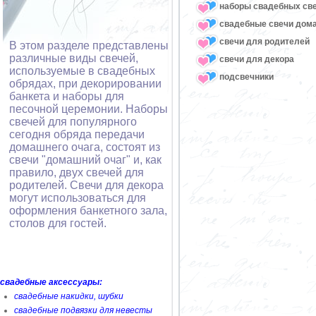
наборы свадебных св
свадебные свечи дом
свечи для родителей
В этом разделе представлены
различные виды свечей,
свечи для декора
используемые в свадебных
подсвечники
обрядах, при декорировании
банкета и наборы для
песочной церемонии. Наборы
свечей для популярного
сегодня обряда передачи
домашнего очага, состоят из
свечи "домашний очаг" и, как
правило, двух свечей для
родителей. Свечи для декора
могут использоваться для
оформления банкетного зала,
столов для гостей.
свадебные аксессуары:
свадебные накидки, шубки
свадебные подвязки для невесты