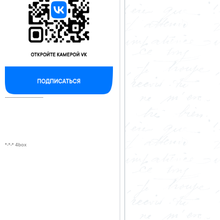
--------------------------
*-*-* 4box