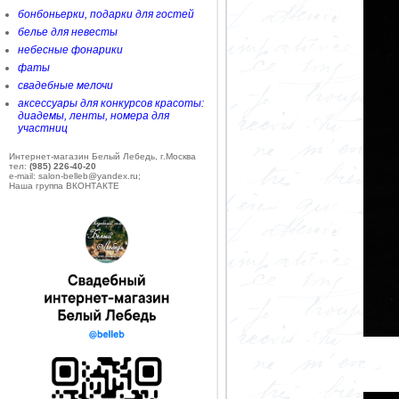
бонбоньерки, подарки для гостей
белье для невесты
небесные фонарики
фаты
свадебные мелочи
аксессуары для конкурсов красоты:
диадемы, ленты, номера для
участниц
Интернет-магазин Белый Лебедь, г.Москва
тел:
(985) 226-40-20
e-mail: salon-belleb@yandex.ru;
Наша группа ВКОНТАКТЕ