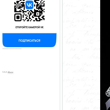
--------------------------
*-*-* 4box