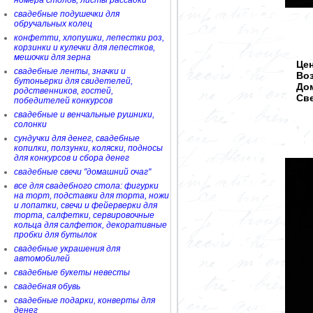
номера столов, листы рассадки
свадебные подушечки для
обручальных колец
конфетти, хлопушки, лепестки роз,
корзинки и кулечки для лепестков,
мешочки для зерна
Цен
свадебные ленты, значки и
Во
бутоньерки для свидетелей,
Дом
родственников, гостей,
Све
победителей конкурсов
свадебные и венчальные рушники,
солонки
сундучки для денег, свадебные
копилки, ползунки, коляски, подносы
для конкурсов и сбора денег
свадебные свечи "домашний очаг"
все для свадебного стола: фигурки
на торт, подставки для торта, ножи
и лопатки, свечи и фейерверки для
торта, салфетки, сервировочные
кольца для салфеток, декоративные
пробки для бутылок
свадебные украшения для
автомобилей
свадебные букеты невесты
свадебная обувь
свадебные подарки, конверты для
денег