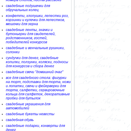
номера столов, листы рассадки
свадебные подушечки для
обручальных колец
конфетти, хлопушки, лепестки роз,
корзинки и кулечки для лепестков,
мешочки для зерна
свадебные ленты, значки и
бутоньерки для свидетелей,
родственников, гостей,
победителей конкурсов
свадебные и венчальные рушники,
солонки
сундучки для денег, свадебные
копилки, ползунки, коляски, подносы
для конкурсов и сбора денег
свадебные свечи "домашний очаг"
все для свадебного стола: фигурки
на торт, подставки для торта, ножи
и лопатки, свечи и фейерверки для
торта, салфетки, сервировочные
кольца для салфеток, декоративные
пробки для бутылок
свадебные украшения для
автомобилей
свадебные букеты невесты
свадебная обувь
свадебные подарки, конверты для
денег