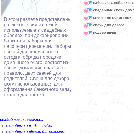
наборы свадебных св
свадебные свечи дом
свечи для родителей
В этом разделе представлены
различные виды свечей,
свечи для декора
используемые в свадебных
подсвечники
обрядах, при декорировании
банкета и наборы для
песочной церемонии. Наборы
свечей для популярного
сегодня обряда передачи
домашнего очага, состоят из
свечи "домашний очаг" и, как
правило, двух свечей для
родителей. Свечи для декора
могут использоваться для
оформления банкетного зала,
столов для гостей.
свадебные аксессуары:
свадебные накидки, шубки
свадебные подвязки для невесты