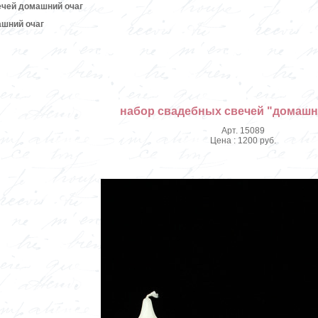
ечей домашний очаг
ашний очаг
набор свадебных свечей "домашн
Арт. 15089
Цена : 1200 руб.