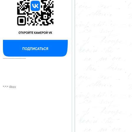
--------------------------
*-*-* 4box