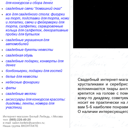
для конкурсов и сбора денег
свадебные свечи "домашний очаг"
все для свадебного стола: фигурки
на торт, подставки для торта, ножи
и лопатки, свечи и фейерверки для
торта, салфетки, сервировочные
кольца для салфеток, декоративные
пробки для бутылок
свадебные украшения для
автомобилей
свадебные букеты невесты
свадебная обувь
свадебные подарки, конверты для
денег
бонбоньерки, подарки для гостей
белье для невесты
Свадебный интернет-мага
небесные фонарики
хрусталиками и серебрис
фаты
вспоминаются тиары англи
крепится на голове с по
свадебные мелочи
кому-то диадему, советуе
аксессуары для конкурсов красоты:
носит ее практически на
диадемы, ленты, номера для
вам 5-6 наиболее понрави
участниц
О наличии интересующего 
Интернет-магазин Белый Лебедь, г.Москва
тел:
(985) 226-40-20
e-mail: salon-belleb@yandex.ru;
Наша группа ВКОНТАКТЕ