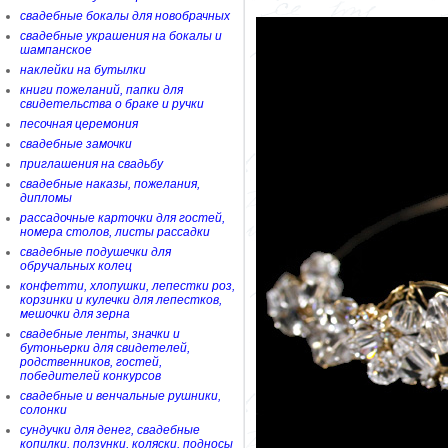
свадебные бокалы для новобрачных
свадебные украшения на бокалы и
шампанское
наклейки на бутылки
книги пожеланий, папки для
свидетельства о браке и ручки
песочная церемония
свадебные замочки
приглашения на свадьбу
свадебные наказы, пожелания,
дипломы
рассадочные карточки для гостей,
номера столов, листы рассадки
свадебные подушечки для
обручальных колец
конфетти, хлопушки, лепестки роз,
корзинки и кулечки для лепестков,
мешочки для зерна
свадебные ленты, значки и
бутоньерки для свидетелей,
родственников, гостей,
победителей конкурсов
свадебные и венчальные рушники,
солонки
сундучки для денег, свадебные
копилки, ползунки, коляски, подносы