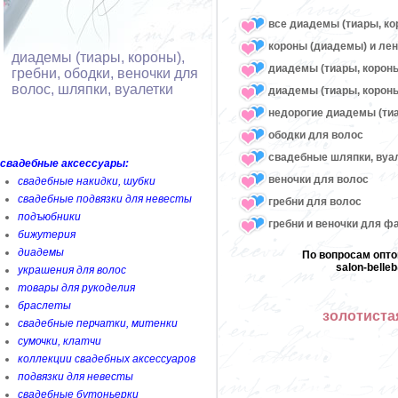
все диадемы (тиары, кор
короны (диадемы) и лен
диадемы (тиары, короны),
диадемы (тиары, корон
гребни, ободки, веночки для
волос, шляпки, вуалетки
диадемы (тиары, короны
недорогие диадемы (тиа
ободки для волос
свадебные шляпки, вуа
свадебные аксессуары:
веночки для волос
свадебные накидки, шубки
свадебные подвязки для невесты
гребни для волос
подъюбники
гребни и веночки для ф
бижутерия
диадемы
По вопросам опто
salon-bell
украшения для волос
товары для рукоделия
браслеты
золотиста
свадебные перчатки, митенки
сумочки, клатчи
коллекции свадебных аксессуаров
подвязки для невесты
свадебные бутоньерки