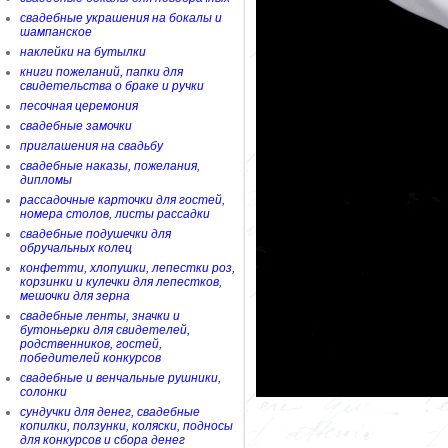
свадебные украшения на бокалы и
шампанское
наклейки на бутылки
книги пожеланий, папки для
свидетельства о браке и ручки
песочная церемония
свадебные замочки
приглашения на свадьбу
свадебные наказы, пожелания,
дипломы
рассадочные карточки для гостей,
номера столов, листы рассадки
свадебные подушечки для
обручальных колец
конфетти, хлопушки, лепестки роз,
корзинки и кулечки для лепестков,
мешочки для зерна
свадебные ленты, значки и
бутоньерки для свидетелей,
родственников, гостей,
победителей конкурсов
свадебные и венчальные рушники,
солонки
сундучки для денег, свадебные
копилки, ползунки, коляски, подносы
для конкурсов и сбора денег