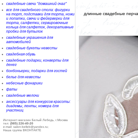
свадебные свечи "домашний очаг"
все для свадебного стола: фигурки
длинные свадебные перча
на торт, подставки для торта, ножи
и лопатки, свечи и фейерверки для
торта, салфетки, сервировочные
кольца для салфеток, декоративные
пробки для бутылок
свадебные украшения для
автомобилей
свадебные букеты невесты
свадебная обувь
свадебные подарки, конверты для
денег
бонбоньерки, подарки для гостей
белье для невесты
небесные фонарики
фаты
свадебные мелочи
аксессуары для конкурсов красоты:
диадемы, ленты, номера для
участниц
Интернет-магазин Белый Лебедь, г.Москва
тел:
(985) 226-40-20
e-mail: salon-belleb@yandex.ru;
Наша группа ВКОНТАКТЕ