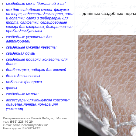
свадебные свечи "домашний очаг"
все для свадебного стола: фигурки
длинные свадебные перча
на торт, подставки для торта, ножи
и лопатки, свечи и фейерверки для
торта, салфетки, сервировочные
кольца для салфеток, декоративные
пробки для бутылок
свадебные украшения для
автомобилей
свадебные букеты невесты
свадебная обувь
свадебные подарки, конверты для
денег
бонбоньерки, подарки для гостей
белье для невесты
небесные фонарики
фаты
свадебные мелочи
аксессуары для конкурсов красоты:
диадемы, ленты, номера для
участниц
Интернет-магазин Белый Лебедь, г.Москва
тел:
(985) 226-40-20
e-mail: salon-belleb@yandex.ru;
Наша группа ВКОНТАКТЕ