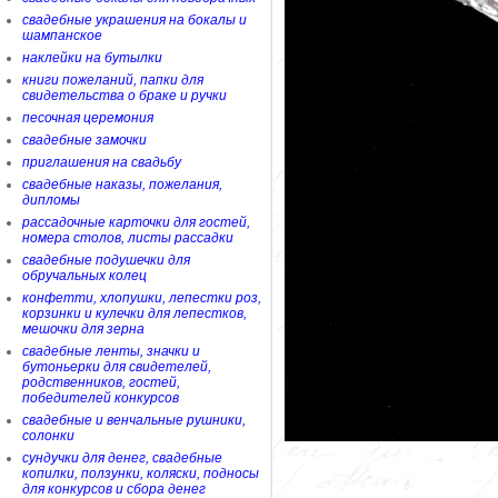
свадебные украшения на бокалы и
шампанское
наклейки на бутылки
книги пожеланий, папки для
свидетельства о браке и ручки
песочная церемония
свадебные замочки
приглашения на свадьбу
свадебные наказы, пожелания,
дипломы
рассадочные карточки для гостей,
номера столов, листы рассадки
свадебные подушечки для
обручальных колец
конфетти, хлопушки, лепестки роз,
корзинки и кулечки для лепестков,
мешочки для зерна
свадебные ленты, значки и
бутоньерки для свидетелей,
родственников, гостей,
победителей конкурсов
свадебные и венчальные рушники,
солонки
сундучки для денег, свадебные
копилки, ползунки, коляски, подносы
для конкурсов и сбора денег