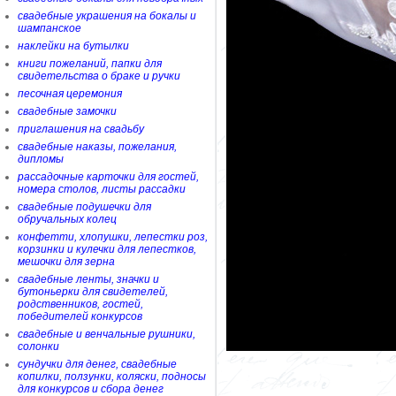
свадебные украшения на бокалы и
шампанское
наклейки на бутылки
книги пожеланий, папки для
свидетельства о браке и ручки
песочная церемония
свадебные замочки
приглашения на свадьбу
свадебные наказы, пожелания,
дипломы
рассадочные карточки для гостей,
номера столов, листы рассадки
свадебные подушечки для
обручальных колец
конфетти, хлопушки, лепестки роз,
корзинки и кулечки для лепестков,
мешочки для зерна
свадебные ленты, значки и
бутоньерки для свидетелей,
родственников, гостей,
победителей конкурсов
свадебные и венчальные рушники,
солонки
сундучки для денег, свадебные
копилки, ползунки, коляски, подносы
для конкурсов и сбора денег