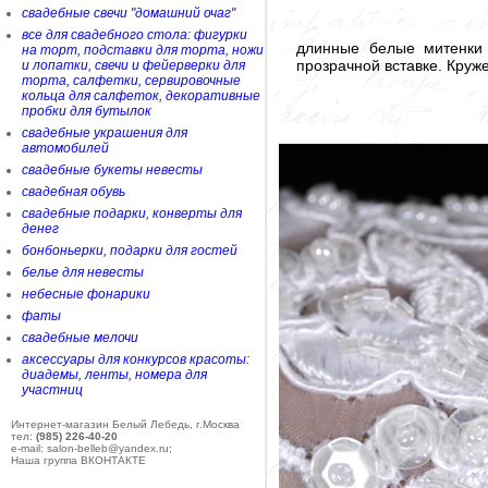
свадебные свечи "домашний очаг"
все для свадебного стола: фигурки
длинные белые митенки 
на торт, подставки для торта, ножи
прозрачной вставке. Круж
и лопатки, свечи и фейерверки для
торта, салфетки, сервировочные
кольца для салфеток, декоративные
пробки для бутылок
свадебные украшения для
автомобилей
свадебные букеты невесты
свадебная обувь
свадебные подарки, конверты для
денег
бонбоньерки, подарки для гостей
белье для невесты
небесные фонарики
фаты
свадебные мелочи
аксессуары для конкурсов красоты:
диадемы, ленты, номера для
участниц
Интернет-магазин Белый Лебедь, г.Москва
тел:
(985) 226-40-20
e-mail: salon-belleb@yandex.ru;
Наша группа ВКОНТАКТЕ