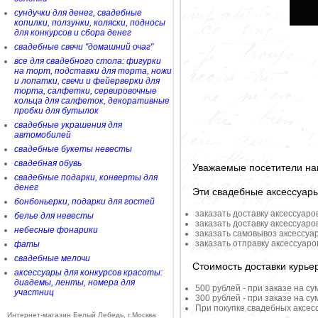
сундучки для денег, свадебные
копилки, ползунки, коляски, подносы
для конкурсов и сбора денег
свадебные свечи "домашний очаг"
все для свадебного стола: фигурки
на торт, подставки для торта, ножи
и лопатки, свечи и фейерверки для
торта, салфетки, сервировочные
кольца для салфеток, декоративные
пробки для бутылок
свадебные украшения для
автомобилей
свадебные букеты невесты
свадебная обувь
Уважаемые посетители на
свадебные подарки, конверты для
денег
Эти свадебные аксессуар
бонбоньерки, подарки для гостей
заказать доставку аксессуаро
белье для невесты
заказать доставку аксессуаро
небесные фонарики
заказать самовывоз аксессуа
заказать отправку аксессуар
фаты
свадебные мелочи
Стоимость доставки курье
аксессуары для конкурсов красоты:
диадемы, ленты, номера для
500 рублей - при заказе на су
участниц
300 рублей - при заказе на су
При покупке свадебных аксесс
Интернет-магазин Белый Лебедь, г.Москва