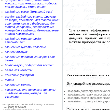
сундучки для денег, свадебные
копилки, ползунки, коляски, подносы
для конкурсов и сбора денег
свадебные свечи "домашний очаг"
все для свадебного стола: фигурки
на торт, подставки для торта, ножи
и лопатки, свечи и фейерверки для
торта, салфетки, сервировочные
Элегантные, эффектные,
кольца для салфеток, декоративные
небольшой платформе с
пробки для бутылок
девушке, привыкшей к кр
свадебные украшения для
можете приобрести их по
автомобилей
свадебные букеты невесты
свадебная обувь
свадебные подарки, конверты для
денег
бонбоньерки, подарки для гостей
белье для невесты
Уважаемые посетители на
небесные фонарики
фаты
Эти свадебные аксессуар
свадебные мелочи
аксессуары для конкурсов красоты:
заказать доставку аксессуаро
диадемы, ленты, номера для
заказать доставку аксессуаро
участниц
заказать самовывоз аксессуа
заказать отправку аксессуар
Интернет-магазин Белый Лебедь, г.Москва
тел:
(985) 226-40-20
Стоимость доставки курье
e-mail: salon-belleb@yandex.ru;