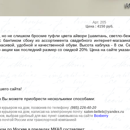
Арт. 205
Цена : 4150 руб.
 но не слишком броские туфли цвета айвори (шампань, светло-беж
 бантиком сбоку из ассортимента свадебного интернет-магазин
асивой, удобной и качественной обуви. Высота каблука - 8 см. С
 акции как последний размер со скидкой 20%. Цена на сайте указан
шего сайта!
ы Вы можете приобрести несколькими способами:
в курьером на дом, позвонив по телефону:
(985) 226-40-20
в курьером на дом, написав на электронную почту:
salon-belleb@yandex.ru
ров, выбрав удобный для вас пункт самовывоза на сайте
Boxberry
ов почтой России или транспортной компанией
ром по Москве в пределах МКАД составляет: