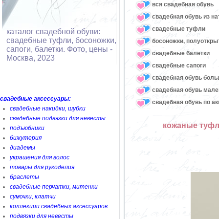
вся свадебная обувь
cвадебная обувь из н
cвадебные туфли
каталог свадебной обуви:
свадебные туфли, босоножки,
босоножки, полуоткр
сапоги, балетки. Фото, цены -
cвадебные балетки
Москва, 2023
cвадебные сапоги
cвадебная обувь боль
свадебная обувь мале
свадебные аксессуары:
свадебная обувь по а
свадебные накидки, шубки
свадебные подвязки для невесты
кожаные туфли
подъюбники
бижутерия
диадемы
украшения для волос
товары для рукоделия
браслеты
свадебные перчатки, митенки
сумочки, клатчи
коллекции свадебных аксессуаров
подвязки для невесты