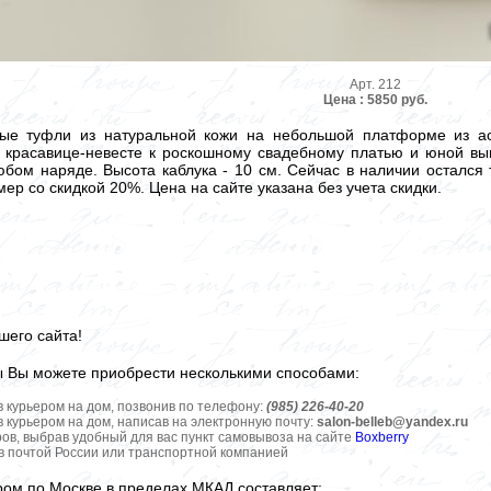
Арт. 212
Цена : 5850 руб.
ые туфли из натуральной кожи на небольшой платформе из ас
 красавице-невесте к роскошному свадебному платью и юной вы
юбом наряде. Высота каблука - 10 см. Сейчас в наличии остался
мер со скидкой 20%. Цена на сайте указана без учета скидки.
шего сайта!
ы Вы можете приобрести несколькими способами:
в курьером на дом, позвонив по телефону:
(985) 226-40-20
в курьером на дом, написав на электронную почту:
salon-belleb@yandex.ru
ров, выбрав удобный для вас пункт самовывоза на сайте
Boxberry
ов почтой России или транспортной компанией
ром по Москве в пределах МКАД составляет: