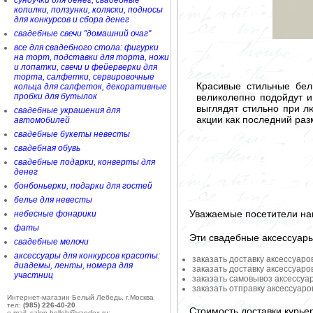
сундучки для денег, свадебные
копилки, ползунки, коляски, подносы
для конкурсов и сбора денег
свадебные свечи "домашний очаг"
все для свадебного стола: фигурки
на торт, подставки для торта, ножи
и лопатки, свечи и фейерверки для
торта, салфетки, сервировочные
Красивые стильные бел
кольца для салфеток, декоративные
великолепно подойдут и
пробки для бутылок
выглядят стильно при л
свадебные украшения для
акции как последний раз
автомобилей
свадебные букеты невесты
свадебная обувь
свадебные подарки, конверты для
денег
бонбоньерки, подарки для гостей
белье для невесты
Уважаемые посетители на
небесные фонарики
фаты
Эти свадебные аксессуар
свадебные мелочи
аксессуары для конкурсов красоты:
заказать доставку аксессуаро
диадемы, ленты, номера для
заказать доставку аксессуаро
участниц
заказать самовывоз аксессуа
заказать отправку аксессуар
Интернет-магазин Белый Лебедь, г.Москва
тел:
(985) 226-40-20
Стоимость доставки курье
e-mail: salon-belleb@yandex.ru;