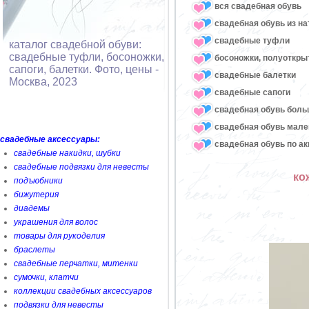
вся свадебная обувь
cвадебная обувь из н
cвадебные туфли
каталог свадебной обуви:
свадебные туфли, босоножки,
босоножки, полуоткр
сапоги, балетки. Фото, цены -
cвадебные балетки
Москва, 2023
cвадебные сапоги
cвадебная обувь боль
свадебная обувь мале
свадебные аксессуары:
свадебная обувь по а
свадебные накидки, шубки
свадебные подвязки для невесты
ко
подъюбники
бижутерия
диадемы
украшения для волос
товары для рукоделия
браслеты
свадебные перчатки, митенки
сумочки, клатчи
коллекции свадебных аксессуаров
подвязки для невесты