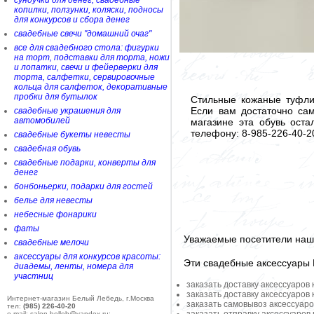
сундучки для денег, свадебные
копилки, ползунки, коляски, подносы
для конкурсов и сбора денег
свадебные свечи "домашний очаг"
все для свадебного стола: фигурки
на торт, подставки для торта, ножи
и лопатки, свечи и фейерверки для
торта, салфетки, сервировочные
кольца для салфеток, декоративные
пробки для бутылок
Стильные кожаные туфли 
Если вам достаточно сам
свадебные украшения для
автомобилей
магазине эта обувь ост
телефону: 8-985-226-40-2
свадебные букеты невесты
свадебная обувь
свадебные подарки, конверты для
денег
бонбоньерки, подарки для гостей
белье для невесты
небесные фонарики
фаты
Уважаемые посетители наше
свадебные мелочи
аксессуары для конкурсов красоты:
Эти свадебные аксессуары
диадемы, ленты, номера для
участниц
заказать доставку аксессуаров
заказать доставку аксессуаров
Интернет-магазин Белый Лебедь, г.Москва
заказать самовывоз аксессуаро
тел:
(985) 226-40-20
e-mail: salon-belleb@yandex.ru;