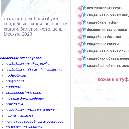
вся свадебная обувь
cвадебная обувь из нат
каталог свадебной обуви:
cвадебные туфли
свадебные туфли, босоножки,
сапоги, балетки. Фото, цены -
босоножки, полуоткрыт
Москва, 2023
cвадебные балетки
cвадебные сапоги
cвадебная обувь больш
свадебные аксессуары:
свадебная обувь мален
свадебные накидки, шубки
свадебная обувь по акц
свадебные подвязки для невесты
подъюбники
кожаные туфл
бижутерия
диадемы
украшения для волос
товары для рукоделия
браслеты
свадебные перчатки, митенки
сумочки, клатчи
коллекции свадебных аксессуаров
подвязки для невесты