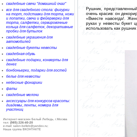
свадебные свечи "домашний очаг"
Рушник, представленный
все для свадебного стола: фигурки
очень красив: он декор
на торт, подставки для торта, ножи
«Вместе навсегда!. Жен
и лопатки, свечи и фейерверки для
торта, салфетки, сервировочные
руках у невесты букет 
кольца для салфеток, декоративные
использовать как рушник
пробки для бутылок
свадебные украшения для
автомобилей
свадебные букеты невесты
свадебная обувь
свадебные подарки, конверты для
денег
бонбоньерки, подарки для гостей
белье для невесты
небесные фонарики
фаты
свадебные мелочи
аксессуары для конкурсов красоты:
диадемы, ленты, номера для
участниц
Интернет-магазин Белый Лебедь, г.Москва
тел:
(985) 226-40-20
e-mail: salon-belleb@yandex.ru;
Наша группа ВКОНТАКТЕ