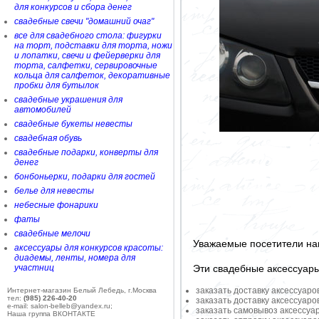
для конкурсов и сбора денег
свадебные свечи "домашний очаг"
все для свадебного стола: фигурки
на торт, подставки для торта, ножи
и лопатки, свечи и фейерверки для
торта, салфетки, сервировочные
кольца для салфеток, декоративные
пробки для бутылок
свадебные украшения для
автомобилей
свадебные букеты невесты
свадебная обувь
свадебные подарки, конверты для
денег
бонбоньерки, подарки для гостей
белье для невесты
небесные фонарики
фаты
свадебные мелочи
Уважаемые посетители на
аксессуары для конкурсов красоты:
диадемы, ленты, номера для
Эти свадебные аксессуар
участниц
заказать доставку аксессуаро
Интернет-магазин Белый Лебедь, г.Москва
тел:
(985) 226-40-20
заказать доставку аксессуаро
e-mail: salon-belleb@yandex.ru;
заказать самовывоз аксессуа
Наша группа ВКОНТАКТЕ