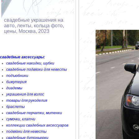
свадебные украшения на
авто, ленты, кольца фото,
цены, Москва, 2023
свадебные аксессуары:
свадебные накидки, шубки
свадебные подвязки для невесты
подъюбники
бижутерия
диадемы
украшения для волос
товары для рукоделия
браслеты
свадебные перчатки, митенки
сумочки, клатчи
коллекции свадебных аксессуаров
подвязки для невесты
свадебные бутоньерки