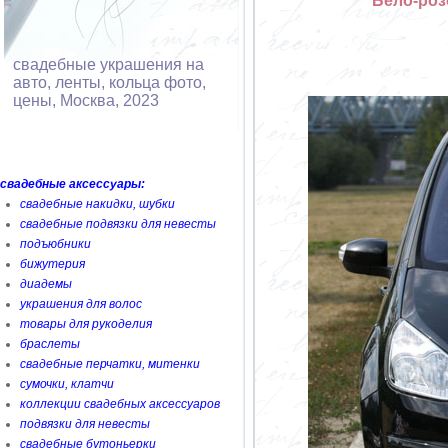
Бело-роз
свадебные украшения на
авто, ленты, кольца фото,
цены, Москва, 2023
свадебные аксессуары:
свадебные накидки, шубки
свадебные подвязки для невесты
подъюбники
бижутерия
диадемы
украшения для волос
товары для рукоделия
браслеты
свадебные перчатки, митенки
сумочки, клатчи
коллекции свадебных аксессуаров
подвязки для невесты
свадебные бутоньерки