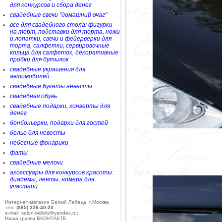
для конкурсов и сбора денег
свадебные свечи "домашний очаг"
все для свадебного стола: фигурки
на торт, подставки для торта, ножи
и лопатки, свечи и фейерверки для
торта, салфетки, сервировочные
кольца для салфеток, декоративные
пробки для бутылок
свадебные украшения для
автомобилей
свадебные букеты невесты
свадебная обувь
свадебные подарки, конверты для
денег
бонбоньерки, подарки для гостей
белье для невесты
небесные фонарики
фаты
свадебные мелочи
аксессуары для конкурсов красоты:
диадемы, ленты, номера для
участниц
Интернет-магазин Белый Лебедь, г.Москва
тел:
(985) 226-40-20
e-mail: salon-belleb@yandex.ru;
Наша группа ВКОНТАКТЕ