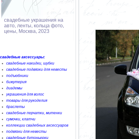
свадебные украшения на
авто, ленты, кольца фото,
цены, Москва, 2023
свадебные аксессуары:
свадебные накидки, шубки
свадебные подвязки для невесты
подъюбники
бижутерия
диадемы
украшения для волос
товары для рукоделия
браслеты
свадебные перчатки, митенки
сумочки, клатчи
коллекции свадебных аксессуаров
подвязки для невесты
свадебные бутоньерки