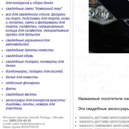
для конкурсов и сбора денег
свадебные свечи "домашний очаг"
все для свадебного стола: фигурки
на торт, подставки для торта, ножи
и лопатки, свечи и фейерверки для
торта, салфетки, сервировочные
кольца для салфеток, декоративные
пробки для бутылок
свадебные украшения для
автомобилей
свадебные букеты невесты
свадебная обувь
свадебные подарки, конверты для
денег
бонбоньерки, подарки для гостей
белье для невесты
небесные фонарики
фаты
свадебные мелочи
Уважаемые посетители на
аксессуары для конкурсов красоты:
диадемы, ленты, номера для
Эти свадебные аксессуар
участниц
заказать доставку аксессуаро
Интернет-магазин Белый Лебедь, г.Москва
тел:
(985) 226-40-20
заказать доставку аксессуаро
e-mail: salon-belleb@yandex.ru;
заказать самовывоз аксессуа
Наша группа ВКОНТАКТЕ