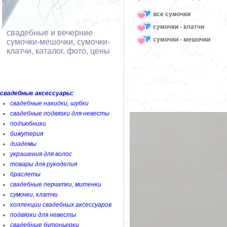
все сумочки
сумочки - клатчи
свадебные и вечерние
сумочки - мешочки
сумочки-мешочки, сумочки-
клатчи, каталог, фото, цены
свадебные аксессуары:
свадебные накидки, шубки
свадебные подвязки для невесты
подъюбники
бижутерия
диадемы
украшения для волос
товары для рукоделия
браслеты
свадебные перчатки, митенки
сумочки, клатчи
коллекции свадебных аксессуаров
подвязки для невесты
свадебные бутоньерки