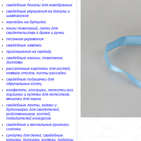
свадебные бокалы для новобрачных
свадебные украшения на бокалы и
шампанское
наклейки на бутылки
книги пожеланий, папки для
свидетельства о браке и ручки
песочная церемония
свадебные замочки
приглашения на свадьбу
свадебные наказы, пожелания,
дипломы
рассадочные карточки для гостей,
номера столов, листы рассадки
свадебные подушечки для
обручальных колец
конфетти, хлопушки, лепестки роз,
корзинки и кулечки для лепестков,
мешочки для зерна
свадебные ленты, значки и
бутоньерки для свидетелей,
родственников, гостей,
победителей конкурсов
свадебные и венчальные рушники,
солонки
сундучки для денег, свадебные
копилки, ползунки, коляски, подносы