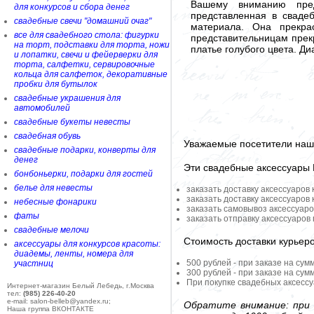
Вашему вниманию пред
для конкурсов и сбора денег
представленная в сваде
свадебные свечи "домашний очаг"
материала. Она прекра
все для свадебного стола: фигурки
представительницам прек
на торт, подставки для торта, ножи
платье голубого цвета. Ди
и лопатки, свечи и фейерверки для
торта, салфетки, сервировочные
кольца для салфеток, декоративные
пробки для бутылок
свадебные украшения для
автомобилей
свадебные букеты невесты
свадебная обувь
Уважаемые посетители наше
свадебные подарки, конверты для
денег
Эти свадебные аксессуары
бонбоньерки, подарки для гостей
белье для невесты
заказать доставку аксессуаров
заказать доставку аксессуаров
небесные фонарики
заказать самовывоз аксессуаро
фаты
заказать отправку аксессуаров
свадебные мелочи
Стоимость доставки курьер
аксессуары для конкурсов красоты:
диадемы, ленты, номера для
500 рублей - при заказе на сум
участниц
300 рублей - при заказе на сум
При покупке свадебных аксессу
Интернет-магазин Белый Лебедь, г.Москва
тел:
(985) 226-40-20
e-mail: salon-belleb@yandex.ru;
Обратите внимание: при 
Наша группа ВКОНТАКТЕ