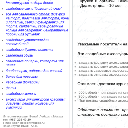
кружев и органзы. Тако
для конкурсов и сбора денег
Диаметр дна – 10 см.
свадебные свечи "домашний очаг"
все для свадебного стола: фигурки
на торт, подставки для торта, ножи
и лопатки, свечи и фейерверки для
торта, салфетки, сервировочные
кольца для салфеток, декоративные
пробки для бутылок
свадебные украшения для
Уважаемые посетители на
автомобилей
свадебные букеты невесты
Эти свадебные аксессуар
свадебная обувь
свадебные подарки, конверты для
заказать доставку аксессуаро
денег
заказать доставку аксессуаро
заказать самовывоз аксессуа
бонбоньерки, подарки для гостей
заказать отправку аксессуар
белье для невесты
небесные фонарики
Стоимость доставки курье
фаты
500 рублей - при заказе на су
свадебные мелочи
300 рублей - при заказе на су
аксессуары для конкурсов красоты:
При покупке свадебных аксесс
диадемы, ленты, номера для
участниц
Обратите внимание: при
стоимость доставки сос
Интернет-магазин Белый Лебедь, г.Москва
тел:
(985) 226-40-20
e-mail: salon-belleb@yandex.ru;
Наша группа ВКОНТАКТЕ