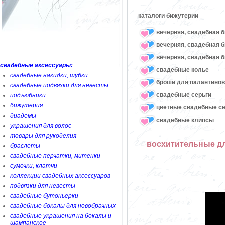
каталоги бижутерии
вечерняя, свадебная 
вечерняя, свадебная 
вечерняя, свадебная 
свадебные аксессуары:
свадебные колье
свадебные накидки, шубки
броши для палантинов,
свадебные подвязки для невесты
свадебные серьги
подъюбники
бижутерия
цветные свадебные се
диадемы
свадебные клипсы
украшения для волос
товары для рукоделия
восхитительные дл
браслеты
свадебные перчатки, митенки
сумочки, клатчи
коллекции свадебных аксессуаров
подвязки для невесты
свадебные бутоньерки
свадебные бокалы для новобрачных
свадебные украшения на бокалы и
шампанское