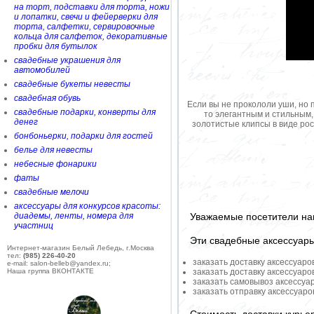
на торт, подставки для торта, ножи
и лопатки, свечи и фейерверки для
торта, салфетки, сервировочные
кольца для салфеток, декоративные
пробки для бутылок
свадебные украшения для
автомобилей
свадебные букеты невесты
свадебная обувь
Если вы не прокололи уши, но 
свадебные подарки, конверты для
то элегантным и стильным
денег
золотистые клипсы в виде ро
бонбоньерки, подарки для гостей
белье для невесты
небесные фонарики
фаты
свадебные мелочи
аксессуары для конкурсов красоты:
Уважаемые посетители на
диадемы, ленты, номера для
участниц
Эти свадебные аксессуар
Интернет-магазин Белый Лебедь, г.Москва
тел:
(985) 226-40-20
заказать доставку аксессуаро
e-mail: salon-belleb@yandex.ru;
Наша группа ВКОНТАКТЕ
заказать доставку аксессуаро
заказать самовывоз аксессуа
заказать отправку аксессуар
Стоимость доставки курье