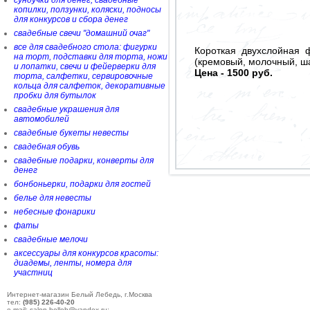
сундучки для денег, свадебные
копилки, ползунки, коляски, подносы
для конкурсов и сбора денег
свадебные свечи "домашний очаг"
все для свадебного стола: фигурки
Короткая двухслойная 
на торт, подставки для торта, ножи
(кремовый, молочный, ш
и лопатки, свечи и фейерверки для
Цена - 1500 руб.
торта, салфетки, сервировочные
кольца для салфеток, декоративные
пробки для бутылок
свадебные украшения для
автомобилей
свадебные букеты невесты
свадебная обувь
свадебные подарки, конверты для
денег
бонбоньерки, подарки для гостей
белье для невесты
небесные фонарики
фаты
свадебные мелочи
аксессуары для конкурсов красоты:
диадемы, ленты, номера для
участниц
Интернет-магазин Белый Лебедь, г.Москва
тел:
(985) 226-40-20
e-mail: salon-belleb@yandex.ru;