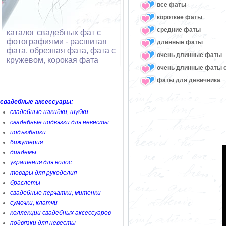
все фаты
короткие фаты
средние фаты
каталог свадебных фат с
фотографиями - расшитая
длинные фаты
фата, обрезная фата, фата с
очень длинные фаты
кружевом, корокая фата
очень длинные фаты 
фаты для девичника
свадебные аксессуары:
свадебные накидки, шубки
свадебные подвязки для невесты
подъюбники
бижутерия
диадемы
украшения для волос
товары для рукоделия
браслеты
свадебные перчатки, митенки
сумочки, клатчи
коллекции свадебных аксессуаров
подвязки для невесты