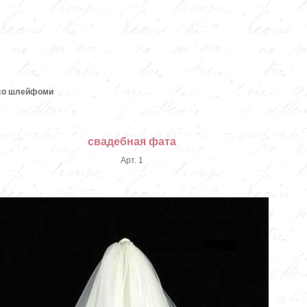
со шлейфоми
свадебная фата
Арт. 1