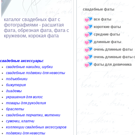
свадебные фаты
каталог свадебных фат с
все фаты
фотографиями - расшитая
короткие фаты
фата, обрезная фата, фата с
средние фаты
кружевом, корокая фата
длинные фаты
очень длинные фаты
очень длинные фаты 
свадебные аксессуары:
фаты для девичника
свадебные накидки, шубки
свадебные подвязки для невесты
подъюбники
бижутерия
диадемы
украшения для волос
товары для рукоделия
браслеты
свадебные перчатки, митенки
сумочки, клатчи
коллекции свадебных аксессуаров
подвязки для невесты