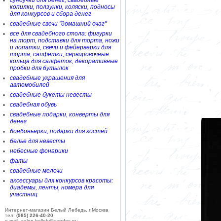
сундучки для денег, свадебные
копилки, ползунки, коляски, подносы
для конкурсов и сбора денег
свадебные свечи "домашний очаг"
все для свадебного стола: фигурки
на торт, подставки для торта, ножи
и лопатки, свечи и фейерверки для
торта, салфетки, сервировочные
кольца для салфеток, декоративные
пробки для бутылок
свадебные украшения для
автомобилей
свадебные букеты невесты
свадебная обувь
свадебные подарки, конверты для
денег
бонбоньерки, подарки для гостей
белье для невесты
небесные фонарики
фаты
свадебные мелочи
аксессуары для конкурсов красоты:
диадемы, ленты, номера для
участниц
Интернет-магазин Белый Лебедь, г.Москва
тел:
(985) 226-40-20
e-mail: salon-belleb@yandex.ru;