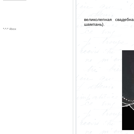
великолепная свадебн
шампань).
*-*-* 4box