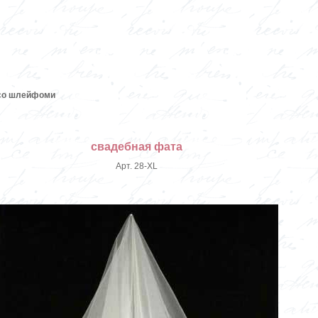
со шлейфоми
свадебная фата
Арт. 28-XL