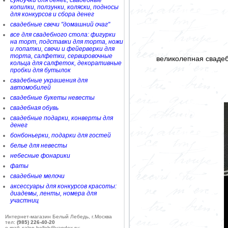
сундучки для денег, свадебные
копилки, ползунки, коляски, подносы
для конкурсов и сбора денег
свадебные свечи "домашний очаг"
все для свадебного стола: фигурки
на торт, подставки для торта, ножи
и лопатки, свечи и фейерверки для
торта, салфетки, сервировочные
великолепная свадеб
кольца для салфеток, декоративные
пробки для бутылок
свадебные украшения для
автомобилей
свадебные букеты невесты
свадебная обувь
свадебные подарки, конверты для
денег
бонбоньерки, подарки для гостей
белье для невесты
небесные фонарики
фаты
свадебные мелочи
аксессуары для конкурсов красоты:
диадемы, ленты, номера для
участниц
Интернет-магазин Белый Лебедь, г.Москва
тел:
(985) 226-40-20
e-mail: salon-belleb@yandex.ru;