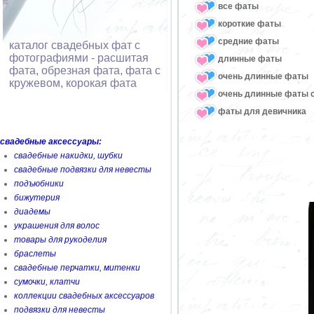
все фаты
короткие фаты
средние фаты
каталог свадебных фат с
фотографиями - расшитая
длинные фаты
фата, обрезная фата, фата с
очень длинные фаты
кружевом, корокая фата
очень длинные фаты 
фаты для девичника
свадебные аксессуары:
свадебные накидки, шубки
свадебные подвязки для невесты
подъюбники
бижутерия
диадемы
украшения для волос
товары для рукоделия
браслеты
свадебные перчатки, митенки
сумочки, клатчи
коллекции свадебных аксессуаров
подвязки для невесты