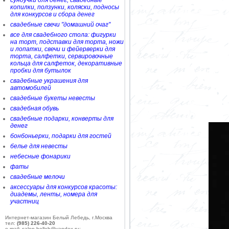
сундучки для денег, свадебные
копилки, ползунки, коляски, подносы
для конкурсов и сбора денег
свадебные свечи "домашний очаг"
все для свадебного стола: фигурки
на торт, подставки для торта, ножи
и лопатки, свечи и фейерверки для
торта, салфетки, сервировочные
кольца для салфеток, декоративные
пробки для бутылок
свадебные украшения для
автомобилей
свадебные букеты невесты
свадебная обувь
свадебные подарки, конверты для
денег
бонбоньерки, подарки для гостей
белье для невесты
небесные фонарики
фаты
свадебные мелочи
аксессуары для конкурсов красоты:
диадемы, ленты, номера для
участниц
Интернет-магазин Белый Лебедь, г.Москва
тел:
(985) 226-40-20
e-mail: salon-belleb@yandex.ru;