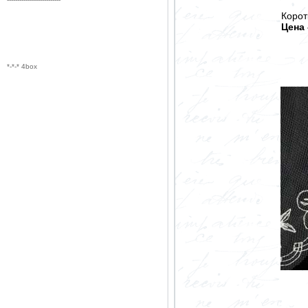
Корот
Цена 
*-*-* 4box