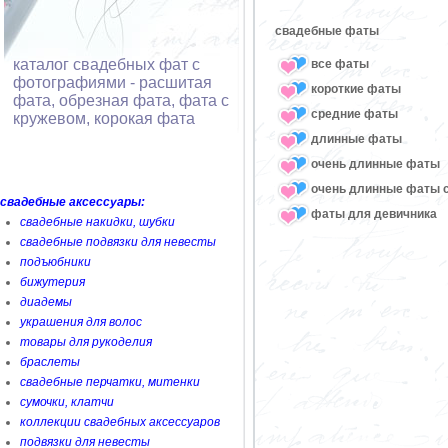
свадебные фаты
каталог свадебных фат с
все фаты
фотографиями - расшитая
короткие фаты
фата, обрезная фата, фата с
средние фаты
кружевом, корокая фата
длинные фаты
очень длинные фаты
очень длинные фаты 
свадебные аксессуары:
фаты для девичника
свадебные накидки, шубки
свадебные подвязки для невесты
подъюбники
бижутерия
диадемы
украшения для волос
товары для рукоделия
браслеты
свадебные перчатки, митенки
сумочки, клатчи
коллекции свадебных аксессуаров
подвязки для невесты