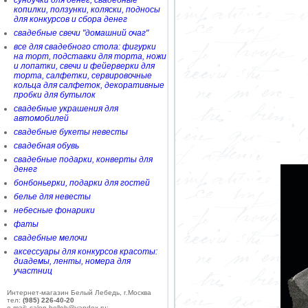
сундучки для денег, свадебные
копилки, ползунки, коляски, подносы
для конкурсов и сбора денег
свадебные свечи "домашний очаг"
все для свадебного стола: фигурки
на торт, подставки для торта, ножи
и лопатки, свечи и фейерверки для
торта, салфетки, сервировочные
кольца для салфеток, декоративные
пробки для бутылок
свадебные украшения для
автомобилей
свадебные букеты невесты
свадебная обувь
свадебные подарки, конверты для
денег
бонбоньерки, подарки для гостей
белье для невесты
небесные фонарики
фаты
свадебные мелочи
аксессуары для конкурсов красоты:
диадемы, ленты, номера для
участниц
Интернет-магазин Белый Лебедь, г.Москва
тел:
(985) 226-40-20
e-mail: salon-belleb@yandex.ru;