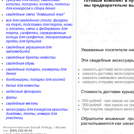
сундучки для денег, свадебные
готовый комплект в п
копилки, ползунки, коляски, подносы
мы предварительно вы
для конкурсов и сбора денег
свадебные свечи "домашний очаг"
все для свадебного стола: фигурки
на торт, подставки для торта, ножи
и лопатки, свечи и фейерверки для
торта, салфетки, сервировочные
кольца для салфеток, декоративные
пробки для бутылок
свадебные украшения для
Уважаемые посетители на
автомобилей
свадебные букеты невесты
Эти свадебные аксессуар
свадебная обувь
свадебные подарки, конверты для
заказать доставку аксессуаро
денег
заказать доставку аксессуаро
заказать самовывоз аксессуа
бонбоньерки, подарки для гостей
заказать отправку аксессуар
белье для невесты
Стоимость доставки курье
небесные фонарики
фаты
500 рублей - при заказе на су
свадебные мелочи
300 рублей - при заказе на су
При покупке свадебных аксесс
аксессуары для конкурсов красоты:
диадемы, ленты, номера для
участниц
Обратите внимание: при
расчитывается как заказ
Интернет-магазин Белый Лебедь, г.Москва
тел:
(985) 226-40-20
e-mail: salon-belleb@yandex.ru;