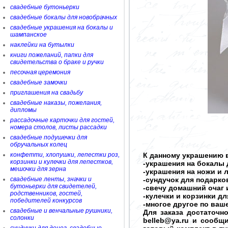
свадебные бутоньерки
свадебные бокалы для новобрачных
свадебные украшения на бокалы и
шампанское
наклейки на бутылки
книги пожеланий, папки для
свидетельства о браке и ручки
песочная церемония
свадебные замочки
приглашения на свадьбу
свадебные наказы, пожелания,
дипломы
рассадочные карточки для гостей,
номера столов, листы рассадки
свадебные подушечки для
обручальных колец
конфетти, хлопушки, лепестки роз,
К данному украшению в
корзинки и кулечки для лепестков,
-украшения на бокалы 
мешочки для зерна
-украшения на ножи и 
свадебные ленты, значки и
-сундучок для подарков
бутоньерки для свидетелей,
-свечу домашний очаг 
родственников, гостей,
-кулечки и корзинки д
победителей конкурсов
-многое другое по ва
свадебные и венчальные рушники,
Для заказа достаточн
солонки
belleb@ya.ru и сообщ