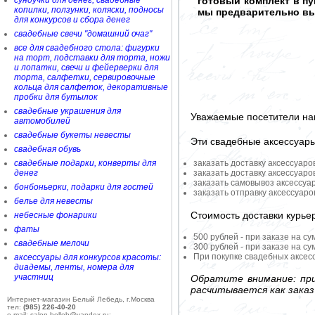
сундучки для денег, свадебные
готовый комплект в п
копилки, ползунки, коляски, подносы
мы предварительно вы
для конкурсов и сбора денег
свадебные свечи "домашний очаг"
все для свадебного стола: фигурки
на торт, подставки для торта, ножи
и лопатки, свечи и фейерверки для
торта, салфетки, сервировочные
кольца для салфеток, декоративные
пробки для бутылок
свадебные украшения для
Уважаемые посетители на
автомобилей
свадебные букеты невесты
Эти свадебные аксессуар
свадебная обувь
свадебные подарки, конверты для
заказать доставку аксессуаро
денег
заказать доставку аксессуаро
заказать самовывоз аксессуа
бонбоньерки, подарки для гостей
заказать отправку аксессуар
белье для невесты
Стоимость доставки курье
небесные фонарики
фаты
500 рублей - при заказе на су
свадебные мелочи
300 рублей - при заказе на су
При покупке свадебных аксесс
аксессуары для конкурсов красоты:
диадемы, ленты, номера для
участниц
Обратите внимание: при
расчитывается как заказ
Интернет-магазин Белый Лебедь, г.Москва
тел:
(985) 226-40-20
e-mail: salon-belleb@yandex.ru;