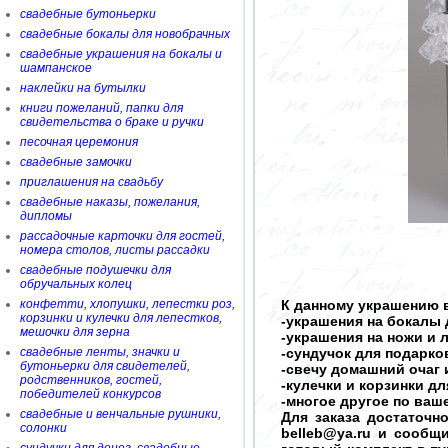
свадебные бутоньерки
свадебные бокалы для новобрачных
свадебные украшения на бокалы и
шампанское
наклейки на бутылки
книги пожеланий, папки для
свидетельства о браке и ручки
песочная церемония
свадебные замочки
приглашения на свадьбу
свадебные наказы, пожелания,
дипломы
рассадочные карточки для гостей,
номера столов, листы рассадки
свадебные подушечки для
обручальных колец
конфетти, хлопушки, лепестки роз,
К данному украшению в
корзинки и кулечки для лепестков,
-украшения на бокалы 
мешочки для зерна
-украшения на ножи и 
свадебные ленты, значки и
-сундучок для подарков
бутоньерки для свидетелей,
-свечу домашний очаг 
родственников, гостей,
-кулечки и корзинки д
победителей конкурсов
-многое другое по ва
свадебные и венчальные рушники,
Для заказа достаточн
солонки
belleb@ya.ru и сообщ