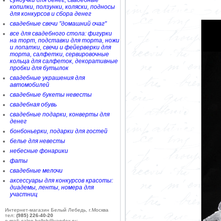
сундучки для денег, свадебные
копилки, ползунки, коляски, подносы
для конкурсов и сбора денег
свадебные свечи "домашний очаг"
все для свадебного стола: фигурки
на торт, подставки для торта, ножи
и лопатки, свечи и фейерверки для
торта, салфетки, сервировочные
кольца для салфеток, декоративные
пробки для бутылок
свадебные украшения для
автомобилей
свадебные букеты невесты
свадебная обувь
свадебные подарки, конверты для
денег
бонбоньерки, подарки для гостей
белье для невесты
небесные фонарики
фаты
свадебные мелочи
аксессуары для конкурсов красоты:
диадемы, ленты, номера для
участниц
Интернет-магазин Белый Лебедь, г.Москва
тел:
(985) 226-40-20
e-mail: salon-belleb@yandex.ru;