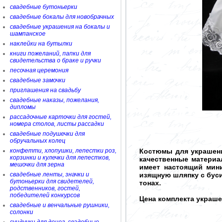
свадебные бутоньерки
свадебные бокалы для новобрачных
свадебные украшения на бокалы и
шампанское
наклейки на бутылки
книги пожеланий, папки для
свидетельства о браке и ручки
песочная церемония
свадебные замочки
приглашения на свадьбу
свадебные наказы, пожелания,
дипломы
рассадочные карточки для гостей,
номера столов, листы рассадки
свадебные подушечки для
обручальных колец
конфетти, хлопушки, лепестки роз,
Костюмы для украшени
корзинки и кулечки для лепестков,
качественные материа
мешочки для зерна
имеет настоящий мини
свадебные ленты, значки и
изящную шляпку с бус
бутоньерки для свидетелей,
тонах.
родственников, гостей,
победителей конкурсов
Цена комплекта украше
свадебные и венчальные рушники,
солонки