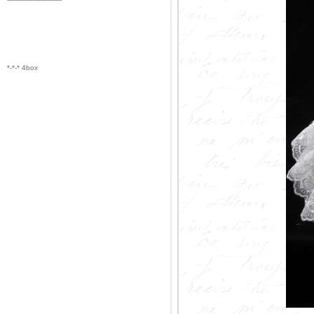
*-*-* 4box