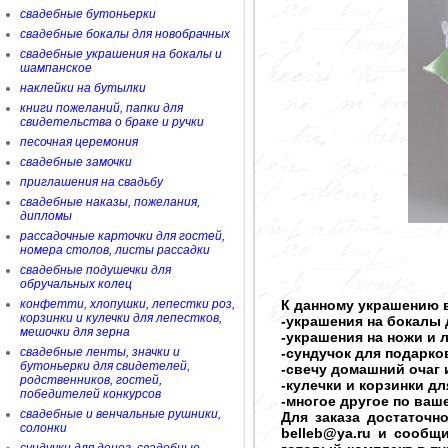
свадебные бутоньерки
свадебные бокалы для новобрачных
свадебные украшения на бокалы и
шампанское
наклейки на бутылки
книги пожеланий, папки для
свидетельства о браке и ручки
песочная церемония
свадебные замочки
приглашения на свадьбу
свадебные наказы, пожелания,
дипломы
рассадочные карточки для гостей,
номера столов, листы рассадки
свадебные подушечки для
обручальных колец
конфетти, хлопушки, лепестки роз,
К данному украшению в
корзинки и кулечки для лепестков,
-украшения на бокалы 
мешочки для зерна
-украшения на ножи и 
свадебные ленты, значки и
-сундучок для подарков
бутоньерки для свидетелей,
-свечу домашний очаг 
родственников, гостей,
-кулечки и корзинки д
победителей конкурсов
-многое другое по ва
свадебные и венчальные рушники,
Для заказа достаточн
солонки
belleb@ya.ru и сообщ