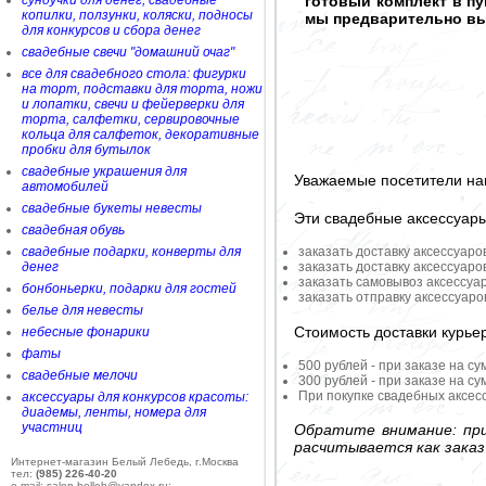
сундучки для денег, свадебные
готовый комплект в п
копилки, ползунки, коляски, подносы
мы предварительно вы
для конкурсов и сбора денег
свадебные свечи "домашний очаг"
все для свадебного стола: фигурки
на торт, подставки для торта, ножи
и лопатки, свечи и фейерверки для
торта, салфетки, сервировочные
кольца для салфеток, декоративные
пробки для бутылок
свадебные украшения для
Уважаемые посетители на
автомобилей
свадебные букеты невесты
Эти свадебные аксессуар
свадебная обувь
свадебные подарки, конверты для
заказать доставку аксессуаро
денег
заказать доставку аксессуаро
заказать самовывоз аксессуа
бонбоньерки, подарки для гостей
заказать отправку аксессуар
белье для невесты
Стоимость доставки курье
небесные фонарики
фаты
500 рублей - при заказе на су
свадебные мелочи
300 рублей - при заказе на су
При покупке свадебных аксесс
аксессуары для конкурсов красоты:
диадемы, ленты, номера для
участниц
Обратите внимание: при
расчитывается как заказ
Интернет-магазин Белый Лебедь, г.Москва
тел:
(985) 226-40-20
e-mail: salon-belleb@yandex.ru;