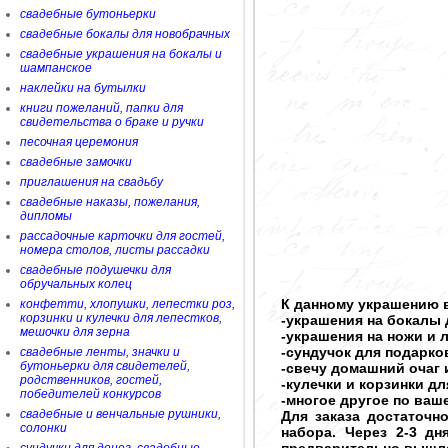
свадебные бутоньерки
свадебные бокалы для новобрачных
свадебные украшения на бокалы и
шампанское
наклейки на бутылки
книги пожеланий, папки для
свидетельства о браке и ручки
песочная церемония
свадебные замочки
приглашения на свадьбу
свадебные наказы, пожелания,
дипломы
рассадочные карточки для гостей,
номера столов, листы рассадки
свадебные подушечки для
обручальных колец
К данному украшению в
конфетти, хлопушки, лепестки роз,
корзинки и кулечки для лепестков,
-украшения на бокалы 
мешочки для зерна
-украшения на ножи и 
-сундучок для подарков
свадебные ленты, значки и
бутоньерки для свидетелей,
-свечу домашний очаг 
родственников, гостей,
-кулечки и корзинки д
победителей конкурсов
-многое другое по ва
свадебные и венчальные рушники,
Для заказа достаточн
солонки
набора. Через 2-3 д