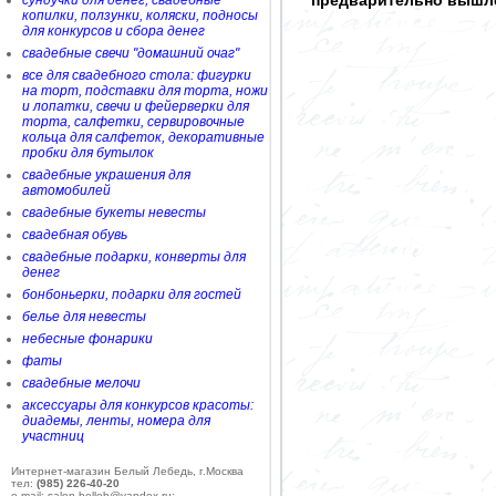
предварительно вышле
сундучки для денег, свадебные
копилки, ползунки, коляски, подносы
для конкурсов и сбора денег
свадебные свечи "домашний очаг"
все для свадебного стола: фигурки
на торт, подставки для торта, ножи
и лопатки, свечи и фейерверки для
торта, салфетки, сервировочные
кольца для салфеток, декоративные
пробки для бутылок
свадебные украшения для
автомобилей
свадебные букеты невесты
свадебная обувь
свадебные подарки, конверты для
денег
бонбоньерки, подарки для гостей
белье для невесты
небесные фонарики
фаты
свадебные мелочи
аксессуары для конкурсов красоты:
диадемы, ленты, номера для
участниц
Интернет-магазин Белый Лебедь, г.Москва
тел:
(985) 226-40-20
e-mail: salon-belleb@yandex.ru;