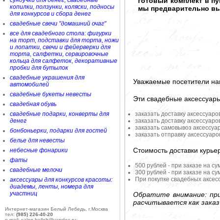
сундучки для денег, свадебные
готовый комплект в п
копилки, ползунки, коляски, подносы
мы предварительно вы
для конкурсов и сбора денег
свадебные свечи "домашний очаг"
все для свадебного стола: фигурки
на торт, подставки для торта, ножи
и лопатки, свечи и фейерверки для
торта, салфетки, сервировочные
кольца для салфеток, декоративные
пробки для бутылок
свадебные украшения для
Уважаемые посетители на
автомобилей
свадебные букеты невесты
Эти свадебные аксессуар
свадебная обувь
свадебные подарки, конверты для
заказать доставку аксессуаро
денег
заказать доставку аксессуаро
заказать самовывоз аксессуа
бонбоньерки, подарки для гостей
заказать отправку аксессуар
белье для невесты
Стоимость доставки курье
небесные фонарики
фаты
500 рублей - при заказе на су
свадебные мелочи
300 рублей - при заказе на су
При покупке свадебных аксесс
аксессуары для конкурсов красоты:
диадемы, ленты, номера для
участниц
Обратите внимание: при
расчитывается как заказ
Интернет-магазин Белый Лебедь, г.Москва
тел:
(985) 226-40-20
e-mail: salon-belleb@yandex.ru;