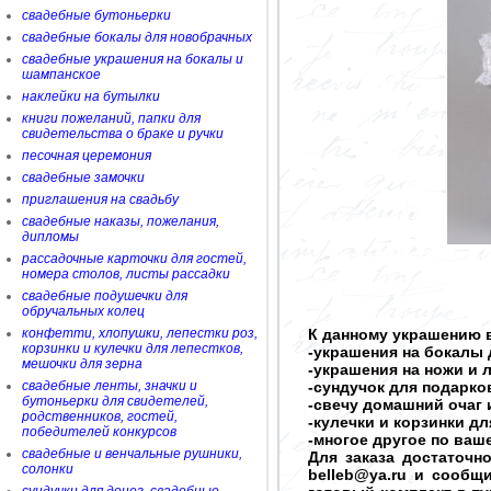
свадебные бутоньерки
свадебные бокалы для новобрачных
свадебные украшения на бокалы и
шампанское
наклейки на бутылки
книги пожеланий, папки для
свидетельства о браке и ручки
песочная церемония
свадебные замочки
приглашения на свадьбу
свадебные наказы, пожелания,
дипломы
рассадочные карточки для гостей,
номера столов, листы рассадки
свадебные подушечки для
обручальных колец
конфетти, хлопушки, лепестки роз,
К данному украшению в
корзинки и кулечки для лепестков,
-украшения на бокалы 
мешочки для зерна
-украшения на ножи и 
свадебные ленты, значки и
-сундучок для подарков
бутоньерки для свидетелей,
-свечу домашний очаг 
родственников, гостей,
-кулечки и корзинки д
победителей конкурсов
-многое другое по ва
свадебные и венчальные рушники,
Для заказа достаточн
солонки
belleb@ya.ru и сообщ