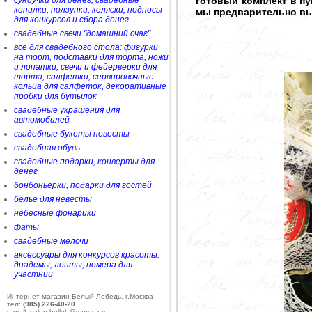
сундучки для денег, свадебные
готовый комплект в п
копилки, ползунки, коляски, подносы
мы предварительно вы
для конкурсов и сбора денег
свадебные свечи "домашний очаг"
все для свадебного стола: фигурки
на торт, подставки для торта, ножи
и лопатки, свечи и фейерверки для
торта, салфетки, сервировочные
кольца для салфеток, декоративные
пробки для бутылок
свадебные украшения для
автомобилей
свадебные букеты невесты
свадебная обувь
свадебные подарки, конверты для
денег
бонбоньерки, подарки для гостей
белье для невесты
небесные фонарики
фаты
свадебные мелочи
аксессуары для конкурсов красоты:
диадемы, ленты, номера для
участниц
Интернет-магазин Белый Лебедь, г.Москва
тел:
(985) 226-40-20
e-mail: salon-belleb@yandex.ru;