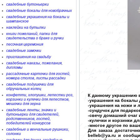
свадебные бутоньерки
свадебные бокалы для новобрачных
свадебные украшения на бокалы и
шампанское
наклейки на бутылки
книги пожеланий, папки для
свидетельства о браке и ручки
песочная церемония
свадебные замочки
приглашения на свадьбу
свадебные наказы, пожелания,
дипломы
рассадочные карточки для гостей,
номера столов, листы рассадки
свадебные подушечки для
обручальных колец
конфетти, хлопушки, лепестки роз,
К данному украшению в
корзинки и кулечки для лепестков,
-украшения на бокалы 
мешочки для зерна
-украшения на ножи и 
свадебные ленты, значки и
-сундучок для подарков
бутоньерки для свидетелей,
-свечу домашний очаг 
родственников, гостей,
-кулечки и корзинки д
победителей конкурсов
-многое другое по ва
свадебные и венчальные рушники,
Для заказа достаточн
солонки
belleb@ya.ru и сообщ