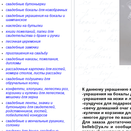
свадебные бутоньерки
свадебные бокалы для новобрачных
свадебные украшения на бокалы и
шампанское
наклейки на бутылки
книги пожеланий, папки для
свидетельства о браке и ручки
песочная церемония
свадебные замочки
приглашения на свадьбу
свадебные наказы, пожелания,
дипломы
рассадочные карточки для гостей,
номера столов, листы рассадки
свадебные подушечки для
обручальных колец
конфетти, хлопушки, лепестки роз,
К данному украшению в
корзинки и кулечки для лепестков,
-украшения на бокалы 
мешочки для зерна
-украшения на ножи и 
свадебные ленты, значки и
-сундучок для подарков
бутоньерки для свидетелей,
-свечу домашний очаг 
родственников, гостей,
-кулечки и корзинки д
победителей конкурсов
-многое другое по ва
свадебные и венчальные рушники,
Для заказа достаточн
солонки
belleb@ya.ru и сообщ