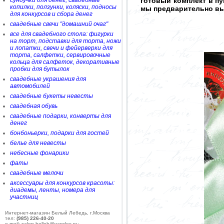
сундучки для денег, свадебные
готовый комплект в п
копилки, ползунки, коляски, подносы
мы предварительно вы
для конкурсов и сбора денег
свадебные свечи "домашний очаг"
все для свадебного стола: фигурки
на торт, подставки для торта, ножи
и лопатки, свечи и фейерверки для
торта, салфетки, сервировочные
кольца для салфеток, декоративные
пробки для бутылок
свадебные украшения для
автомобилей
свадебные букеты невесты
свадебная обувь
свадебные подарки, конверты для
денег
бонбоньерки, подарки для гостей
белье для невесты
небесные фонарики
фаты
свадебные мелочи
аксессуары для конкурсов красоты:
диадемы, ленты, номера для
участниц
Интернет-магазин Белый Лебедь, г.Москва
тел:
(985) 226-40-20
e-mail: salon-belleb@yandex.ru;