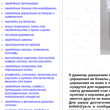
свадебные бутоньерки
свадебные бокалы для новобрачных
свадебные украшения на бокалы и
шампанское
наклейки на бутылки
книги пожеланий, папки для
свидетельства о браке и ручки
песочная церемония
свадебные замочки
приглашения на свадьбу
свадебные наказы, пожелания,
дипломы
рассадочные карточки для гостей,
номера столов, листы рассадки
свадебные подушечки для
обручальных колец
конфетти, хлопушки, лепестки роз,
К данному украшению в
корзинки и кулечки для лепестков,
-украшения на бокалы 
мешочки для зерна
-украшения на ножи и 
свадебные ленты, значки и
-сундучок для подарков
бутоньерки для свидетелей,
-свечу домашний очаг 
родственников, гостей,
-кулечки и корзинки д
победителей конкурсов
-многое другое по ва
свадебные и венчальные рушники,
Для заказа достаточн
солонки
belleb@ya.ru и сообщ