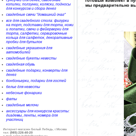
сундучки для денег, свадебные
готовый комплект в п
копилки, ползунки, коляски, подносы
мы предварительно вы
для конкурсов и сбора денег
свадебные свечи "домашний очаг"
все для свадебного стола: фигурки
на торт, подставки для торта, ножи
и лопатки, свечи и фейерверки для
торта, салфетки, сервировочные
кольца для салфеток, декоративные
пробки для бутылок
свадебные украшения для
автомобилей
свадебные букеты невесты
свадебная обувь
свадебные подарки, конверты для
денег
бонбоньерки, подарки для гостей
белье для невесты
небесные фонарики
фаты
свадебные мелочи
аксессуары для конкурсов красоты:
диадемы, ленты, номера для
участниц
Интернет-магазин Белый Лебедь, г.Москва
тел:
(985) 226-40-20
e-mail: salon-belleb@yandex.ru;