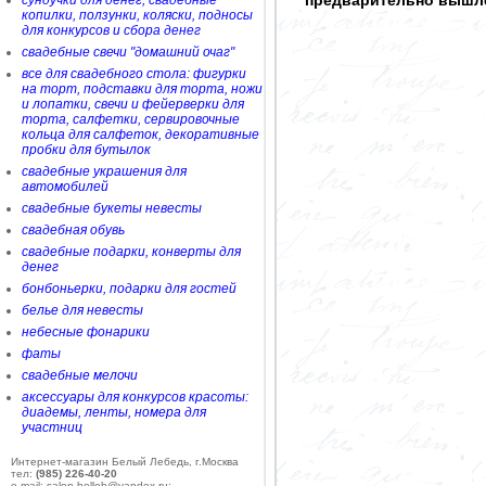
предварительно вышле
сундучки для денег, свадебные
копилки, ползунки, коляски, подносы
для конкурсов и сбора денег
свадебные свечи "домашний очаг"
все для свадебного стола: фигурки
на торт, подставки для торта, ножи
и лопатки, свечи и фейерверки для
торта, салфетки, сервировочные
кольца для салфеток, декоративные
пробки для бутылок
свадебные украшения для
автомобилей
свадебные букеты невесты
свадебная обувь
свадебные подарки, конверты для
денег
бонбоньерки, подарки для гостей
белье для невесты
небесные фонарики
фаты
свадебные мелочи
аксессуары для конкурсов красоты:
диадемы, ленты, номера для
участниц
Интернет-магазин Белый Лебедь, г.Москва
тел:
(985) 226-40-20
e-mail: salon-belleb@yandex.ru;