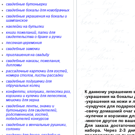
свадебные бутоньерки
свадебные бокалы для новобрачных
свадебные украшения на бокалы и
шампанское
наклейки на бутылки
книги пожеланий, папки для
свидетельства о браке и ручки
песочная церемония
свадебные замочки
приглашения на свадьбу
свадебные наказы, пожелания,
дипломы
рассадочные карточки для гостей,
номера столов, листы рассадки
свадебные подушечки для
обручальных колец
К данному украшению в
конфетти, хлопушки, лепестки роз,
корзинки и кулечки для лепестков,
-украшения на бокалы 
мешочки для зерна
-украшения на ножи и 
-сундучок для подарков
свадебные ленты, значки и
бутоньерки для свидетелей,
-свечу домашний очаг 
родственников, гостей,
-кулечки и корзинки д
победителей конкурсов
-многое другое по ва
свадебные и венчальные рушники,
Для заказа достаточн
солонки
набора. Через 2-3 д