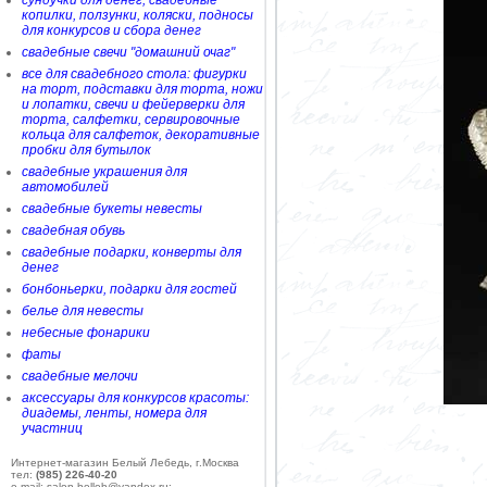
сундучки для денег, свадебные
копилки, ползунки, коляски, подносы
для конкурсов и сбора денег
свадебные свечи "домашний очаг"
все для свадебного стола: фигурки
на торт, подставки для торта, ножи
и лопатки, свечи и фейерверки для
торта, салфетки, сервировочные
кольца для салфеток, декоративные
пробки для бутылок
свадебные украшения для
автомобилей
свадебные букеты невесты
свадебная обувь
свадебные подарки, конверты для
денег
бонбоньерки, подарки для гостей
белье для невесты
небесные фонарики
фаты
свадебные мелочи
аксессуары для конкурсов красоты:
диадемы, ленты, номера для
участниц
Интернет-магазин Белый Лебедь, г.Москва
тел:
(985) 226-40-20
e-mail: salon-belleb@yandex.ru;