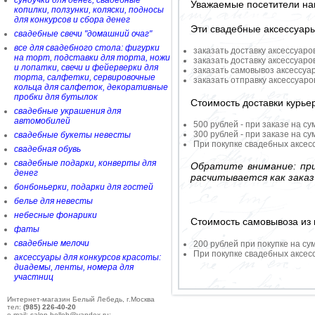
сундучки для денег, свадебные
Уважаемые посетители на
копилки, ползунки, коляски, подносы
для конкурсов и сбора денег
Эти свадебные аксессуар
свадебные свечи "домашний очаг"
все для свадебного стола: фигурки
заказать доставку аксессуаро
на торт, подставки для торта, ножи
заказать доставку аксессуаро
и лопатки, свечи и фейерверки для
заказать самовывоз аксессуа
торта, салфетки, сервировочные
заказать отправку аксессуар
кольца для салфеток, декоративные
пробки для бутылок
Стоимость доставки курье
свадебные украшения для
автомобилей
500 рублей - при заказе на су
300 рублей - при заказе на су
свадебные букеты невесты
При покупке свадебных аксесс
свадебная обувь
свадебные подарки, конверты для
Обратите внимание: при
денег
расчитывается как заказ
бонбоньерки, подарки для гостей
белье для невесты
небесные фонарики
Стоимость самовывоза из 
фаты
свадебные мелочи
200 рублей при покупке на су
При покупке свадебных аксесс
аксессуары для конкурсов красоты:
диадемы, ленты, номера для
участниц
Интернет-магазин Белый Лебедь, г.Москва
тел:
(985) 226-40-20
e-mail: salon-belleb@yandex.ru;