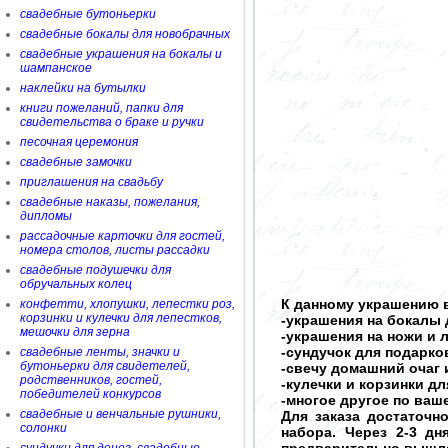
свадебные бутоньерки
свадебные бокалы для новобрачных
свадебные украшения на бокалы и
шампанское
наклейки на бутылки
книги пожеланий, папки для
свидетельства о браке и ручки
песочная церемония
свадебные замочки
приглашения на свадьбу
свадебные наказы, пожелания,
дипломы
рассадочные карточки для гостей,
номера столов, листы рассадки
свадебные подушечки для
обручальных колец
К данному украшению в
конфетти, хлопушки, лепестки роз,
корзинки и кулечки для лепестков,
-украшения на бокалы 
мешочки для зерна
-украшения на ножи и 
-сундучок для подарков
свадебные ленты, значки и
бутоньерки для свидетелей,
-свечу домашний очаг 
родственников, гостей,
-кулечки и корзинки д
победителей конкурсов
-многое другое по ва
свадебные и венчальные рушники,
Для заказа достаточн
солонки
набора. Через 2-3 д