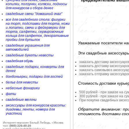
предварительно вышле
сундучки для денег, свадебные
копилки, ползунки, коляски, подносы
для конкурсов и сбора денег
свадебные свечи "домашний очаг"
все для свадебного стола: фигурки
на торт, подставки для торта, ножи
и лопатки, свечи и фейерверки для
торта, салфетки, сервировочные
кольца для салфеток, декоративные
пробки для бутылок
Уважаемые посетители на
свадебные украшения для
автомобилей
Эти свадебные аксессуар
свадебные букеты невесты
свадебная обувь
заказать доставку аксессуаро
заказать доставку аксессуаро
свадебные подарки, конверты для
заказать самовывоз аксессуа
денег
заказать отправку аксессуар
бонбоньерки, подарки для гостей
белье для невесты
Стоимость доставки курье
небесные фонарики
500 рублей - при заказе на су
фаты
300 рублей - при заказе на су
свадебные мелочи
При покупке свадебных аксесс
аксессуары для конкурсов красоты:
Обратите внимание: при
диадемы, ленты, номера для
участниц
стоимость доставки сос
Интернет-магазин Белый Лебедь, г.Москва
тел:
(985) 226-40-20
e-mail: salon-belleb@yandex.ru;