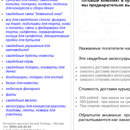
сундучки для денег, свадебные
готовый комплект в п
копилки, ползунки, коляски, подносы
мы предварительно вы
для конкурсов и сбора денег
свадебные свечи "домашний очаг"
все для свадебного стола: фигурки
на торт, подставки для торта, ножи
и лопатки, свечи и фейерверки для
торта, салфетки, сервировочные
кольца для салфеток, декоративные
пробки для бутылок
свадебные украшения для
Уважаемые посетители на
автомобилей
свадебные букеты невесты
Эти свадебные аксессуар
свадебная обувь
свадебные подарки, конверты для
заказать доставку аксессуаро
денег
заказать доставку аксессуаро
заказать самовывоз аксессуа
бонбоньерки, подарки для гостей
заказать отправку аксессуар
белье для невесты
Стоимость доставки курье
небесные фонарики
фаты
500 рублей - при заказе на су
свадебные мелочи
300 рублей - при заказе на су
При покупке свадебных аксесс
аксессуары для конкурсов красоты:
диадемы, ленты, номера для
участниц
Обратите внимание: при
расчитывается как заказ
Интернет-магазин Белый Лебедь, г.Москва
тел:
(985) 226-40-20
e-mail: salon-belleb@yandex.ru;