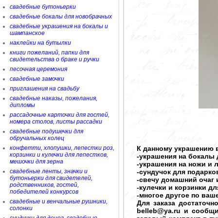
свадебные бутоньерки
свадебные бокалы для новобрачных
свадебные украшения на бокалы и
шампанское
наклейки на бутылки
книги пожеланий, папки для
свидетельства о браке и ручки
песочная церемония
свадебные замочки
приглашения на свадьбу
свадебные наказы, пожелания,
дипломы
рассадочные карточки для гостей,
номера столов, листы рассадки
свадебные подушечки для
обручальных колец
конфетти, хлопушки, лепестки роз,
К данному украшению в
корзинки и кулечки для лепестков,
-украшения на бокалы 
мешочки для зерна
-украшения на ножи и 
свадебные ленты, значки и
-сундучок для подарков
бутоньерки для свидетелей,
-свечу домашний очаг 
родственников, гостей,
-кулечки и корзинки д
победителей конкурсов
-многое другое по ва
свадебные и венчальные рушники,
Для заказа достаточн
солонки
belleb@ya.ru и сообщ